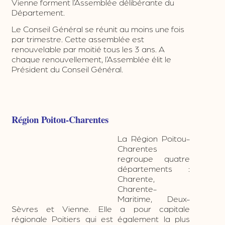
par trimestre. Cette assemblée est
renouvelable par moitié tous les 3 ans. A
chaque renouvellement, l’Assemblée élit le
Président du Conseil Général.
Région Poitou-Charentes
La Région Poitou-
Charentes
regroupe quatre
départements : Charente, Charente-Maritime,
Deux-Sèvres et Vienne. Elle a pour capitale
régionale Poitiers qui est également la plus
grande ville et la plus grande agglomération
urbaine de la région.
Située dans le Grand Sud-Ouest français, elle
regroupe une population de 1 752 708
habitants en 2008 répartie sur 25 809 km21,
soit une densité moyenne de 68 hab/km².