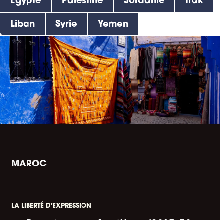
Egypte
Palestine
Jordanie
Irak
Liban
Syrie
Yemen
MAROC
LA LIBERTÉ D’EXPRESSION