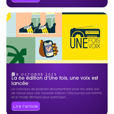
8 OCTOBRE 2025
La 6e édition d’Une fois, une voix est
lancée
Le concours de podcast documentaire pour les ados est
de retour pour une nouvelle édition ! Découvrez son thème
et le mode d’emploi pour participer….
Lire l'article