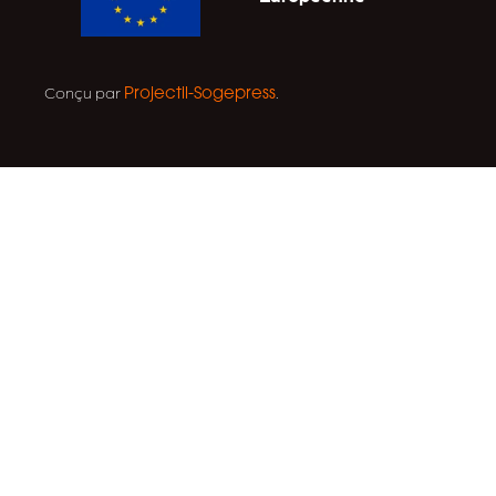
Conçu par
.
Projectil-Sogepress