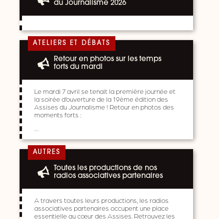
du Journalisme 2026
ATELIERS ET DÉBATS
Retour en photos sur les temps
forts du mardi
Le mardi 7 avril se tenait la première journée et
la soirée d’ouverture de la 19ème édition des
Assises du Journalisme ! Retour en photos des
moments forts :
…
AUTRES
Toutes les productions de nos
radios associatives partenaires
A travers toutes leurs productions, les radios
associatives partenaires occupent une place
essentielle au cœur des Assises. Retrouvez les