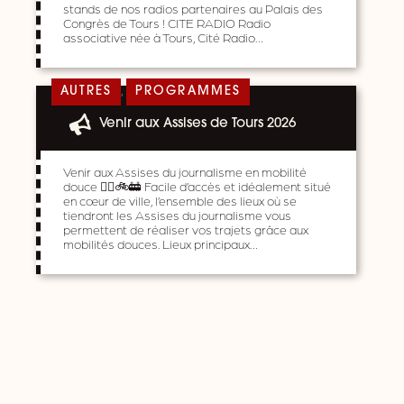
stands de nos radios partenaires au Palais des
Congrès de Tours ! CITE RADIO Radio
associative née à Tours, Cité Radio…
,
AUTRES
PROGRAMMES
Venir aux Assises de Tours 2026
Venir aux Assises du journalisme en mobilité
douce 🚶‍♀️🚲🚋 Facile d’accès et idéalement situé
en cœur de ville, l’ensemble des lieux où se
tiendront les Assises du journalisme vous
permettent de réaliser vos trajets grâce aux
mobilités douces. Lieux principaux…