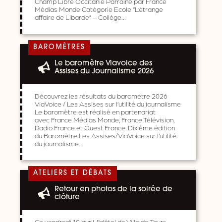
Champ Libre Occitanie Parrainé par France
Médias Monde Catégorie Ecole “L’étrange
affaire de Libarde” – Collège…
BAROMÈTRES
Le baromètre Viavoice des
Assises du Journalisme 2026
Découvrez les résultats du baromètre 2026
ViaVoice / Les Assises sur l’utilité du journalisme
Le baromètre est réalisé en partenariat
avec France Médias Monde, France Télévision,
Radio France et Ouest France. Dixième édition
du Baromètre Les Assises/ViaVoice sur l’utilité
du journalisme…
ATELIERS ET DÉBATS
Retour en photos de la soirée de
clôture
Ce vendredi 10 avril, l’Hôtel de Ville de Tours