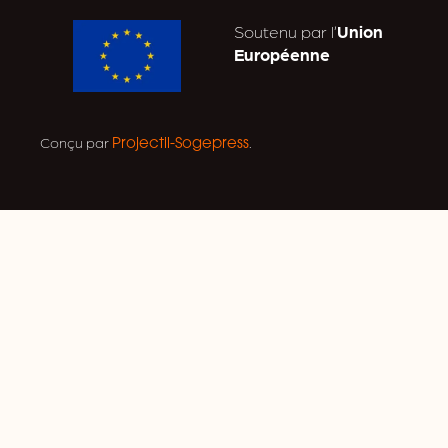
Soutenu par l’
Union
Européenne
Conçu par
.
Projectil-Sogepress