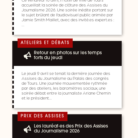
accueillait la soirée de clôture des Assises du
Journalisme 2026. Une soirée inédite portant sur
le sujet brûlant de l’audiovisuel public animée par
Jamie Smith Maillet, avec des invité.es expert.es :
…
ATELIERS ET DÉBATS
Retour en photos sur les temps
forts du jeudi
Le jeudi 9 avril se tenait la dernière journée des
Assises du Journalisme au Palais des congrès
de Tours. Une journée mouvementée rythmée
par des ateliers, les baromètres sociaux, une
soirée débat entre la journaliste Ariane Chemin
et le président…
PRIX DES ASSISES
Les lauréat·es des Prix des Assises
du Journalisme 2026