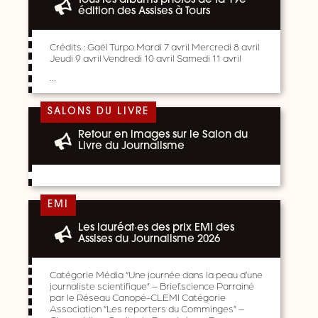
Tous les albums photos de la 19e
édition des Assises à Tours
Crédits : Gaël Turpo Mardi 7 avril Mercredi 8 avril
Jeudi 9 avril Vendredi 10 avril Samedi 11 avril
…
SALONS DU LIVRE
Retour en images sur le Salon du
Livre du Journalisme
EMI
Les lauréat·es des prix EMI des
Assises du Journalisme 2026
Catégorie Média “Une journée dans la peau d’une
journaliste scientifique” – Brief.science Parrainé
par le Réseau Canopé-CLEMI Catégorie
Association “Les reporters du Comminges” –