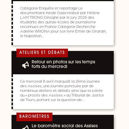
Catégorie Enquête et reportage Le
documentaire Inside Gaza réalisé par Hélène
LAM TRONG Désigné par le jury 2026 des
étudiants des quinze écoles de journalisme
reconnues en France Catégorie Recherche
Adeline WRONA pour son livre Emile de Girardin,
le Napoléon…
ATELIERS ET DÉBATS
Retour en photos sur les temps
forts du mercredi
Ce mercredi 8 avril marquait la 2ème journée
des Assises, une journée ponctuée par de
nombreux ateliers et débats ainsi que la soirée
du « procès des Assises » au Tribunal de Justice
de Tours, portant sur la question de…
BAROMÈTRES
Le baromètre social des Assises