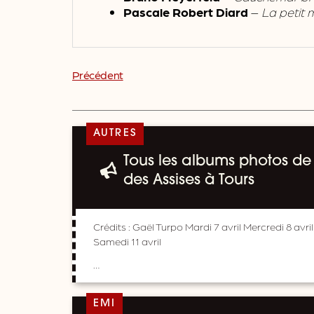
Pascale Robert Diard
–
La petit 
Précédent
AUTRES
Tous les albums photos de 
des Assises à Tours
Crédits : Gaël Turpo Mardi 7 avril Mercredi 8 avril
Samedi 11 avril
…
EMI