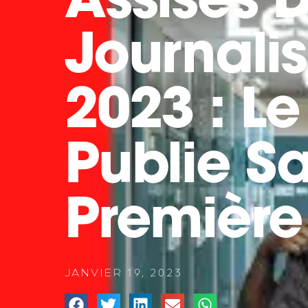
Assises 
Journali
2023 : Le
Publie S
Première 
JANVIER 19, 2023