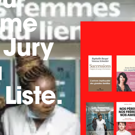
Du
sme
 Jury
a
Liste.