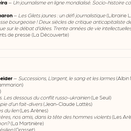
eira
–
Un journalisme en ligne mondialisé. Socio-histoire 
haron
–
Les Gilets jaunes : un défi journalistique
(Librairie 
sse bourgeoise ! Deux siècles de critique anticapitaliste 
e sur le débat d’idées. Trente années de vie intellectuell
ants de presse (La Découverte)
neider
–
Successions, L’argent, le sang et les larmes
(Albin 
ammarion)
)
 Les dessous du conflit russo-ukrainien
(Le Seuil)
e d’un fait-divers
(Jean-Claude Lattès)
 du lien
(Les Arènes)
rères, nos amis, dans la tête des hommes violents
(Les Arè
bon?
(La Martinière)
silien
(Grasset)