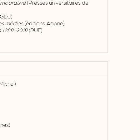
comparative
(Presses universitaires de
LGDJ)
des médias
(éditions Agone)
es 1989-2019
(PUF)
Michel)
nes)