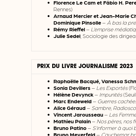
Florence Le Cam
et Fábio H. Per
Rennes)
Arnaud Mercier et Jean-Marie C
Dominique Pinsolle
–
À bas la pre
Rémy Rieffel
–
L’emprise médiatiqu
Julie Sedel
, Sociologie des dirige
PRIX DU LIVRE JOURNALISME 2023
Raphaëlle Bacqué, Vanessa Sch
Sonia Devillers
–
Les Exportés
(Fl
Hélène Devynck
–
Impunités
(Seuil
Marc Endeweld
–
Guerres cachées.
Alice Géraud
–
Sambre, Radioscopi
Vincent Jarousseau
–
Les Femmes
Mathieu Palain
–
Nos pères, nos f
Bruno Patino
–
S’informer à quoi 
Bruno Meyerfeld
–
Cauchemar bré