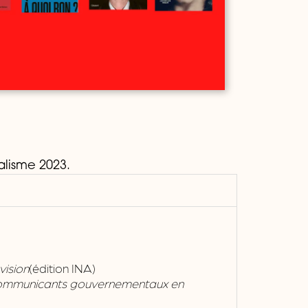
alisme 2023.
vision
(édition INA)
et communicants gouvernementaux en