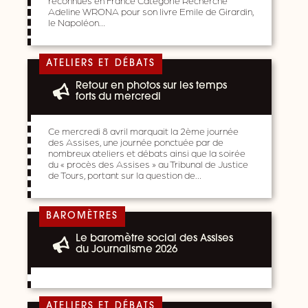
Adeline WRONA pour son livre Emile de Girardin,
le Napoléon…
ATELIERS ET DÉBATS
Retour en photos sur les temps
forts du mercredi
Ce mercredi 8 avril marquait la 2ème journée
des Assises, une journée ponctuée par de
nombreux ateliers et débats ainsi que la soirée
du « procès des Assises » au Tribunal de Justice
de Tours, portant sur la question de…
BAROMÈTRES
Le baromètre social des Assises
du Journalisme 2026
ATELIERS ET DÉBATS