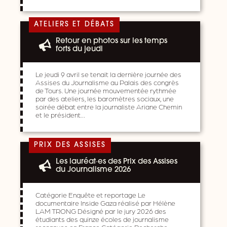
ATELIERS ET DÉBATS
Retour en photos sur les temps
forts du jeudi
Le jeudi 9 avril se tenait la dernière journée des
Assises du Journalisme au Palais des congrès
de Tours. Une journée mouvementée rythmée
par des ateliers, les baromètres sociaux, une
soirée débat entre la journaliste Ariane Chemin
et le président…
PRIX DES ASSISES
Les lauréat·es des Prix des Assises
du Journalisme 2026
Catégorie Enquête et reportage Le
documentaire Inside Gaza réalisé par Hélène
LAM TRONG Désigné par le jury 2026 des
étudiants des quinze écoles de journalisme
reconnues en France Catégorie Recherche