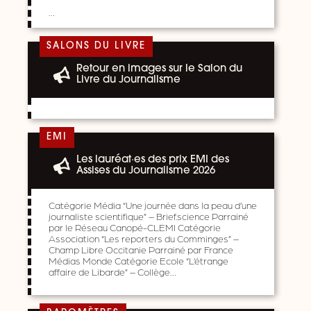
…
SALONS DU LIVRE
Retour en images sur le Salon du
Livre du Journalisme
EMI
Les lauréat·es des prix EMI des
Assises du Journalisme 2026
Catégorie Média “Une journée dans la peau d’une
journaliste scientifique” – Brief.science Parrainé
par le Réseau Canopé-CLEMI Catégorie
Association “Les reporters du Comminges” –
Champ Libre Occitanie Parrainé par France
Médias Monde Catégorie Ecole “L’étrange
affaire de Libarde” – Collège…