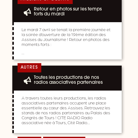
Retour en photos sur les temps
forts du mardi
Le mardi 7 avril se tenait la première journée et
la soirée d’ouverture de la 19ème édition des
Assises du Journalisme ! Retour en photos des
moments forts :
…
AUTRES
Toutes les productions de nos
radios associatives partenaires
A travers toutes leurs productions, les radios
associatives partenaires occupent une place
essentielle au cœur des Assises. Retrouvez les
stands de nos radios partenaires au Palais des
Congrès de Tours ! CITE RADIO Radio
associative née à Tours, Cité Radio…