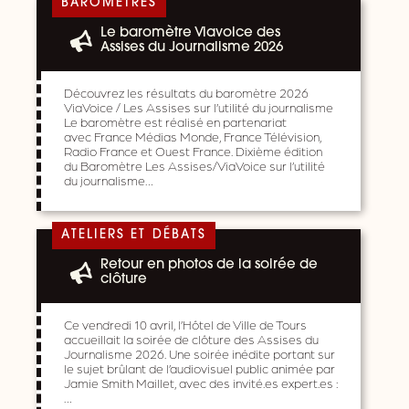
BAROMÈTRES
Le baromètre Viavoice des
Assises du Journalisme 2026
Découvrez les résultats du baromètre 2026
ViaVoice / Les Assises sur l’utilité du journalisme
Le baromètre est réalisé en partenariat
avec France Médias Monde, France Télévision,
Radio France et Ouest France. Dixième édition
du Baromètre Les Assises/ViaVoice sur l’utilité
du journalisme…
ATELIERS ET DÉBATS
Retour en photos de la soirée de
clôture
Ce vendredi 10 avril, l’Hôtel de Ville de Tours
accueillait la soirée de clôture des Assises du
Journalisme 2026. Une soirée inédite portant sur
le sujet brûlant de l’audiovisuel public animée par
Jamie Smith Maillet, avec des invité.es expert.es :
…