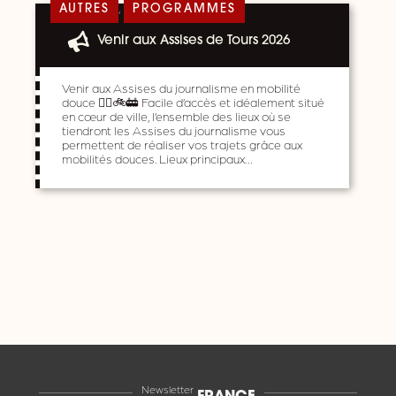
,
AUTRES
PROGRAMMES
Venir aux Assises de Tours 2026
Venir aux Assises du journalisme en mobilité
douce 🚶‍♀️🚲🚋 Facile d’accès et idéalement situé
en cœur de ville, l’ensemble des lieux où se
tiendront les Assises du journalisme vous
permettent de réaliser vos trajets grâce aux
mobilités douces. Lieux principaux…
Newsletter