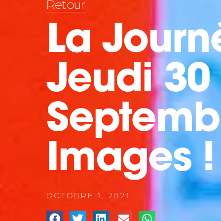
Retour
La Journ
Jeudi 30
Septemb
Images !
OCTOBRE 1, 2021