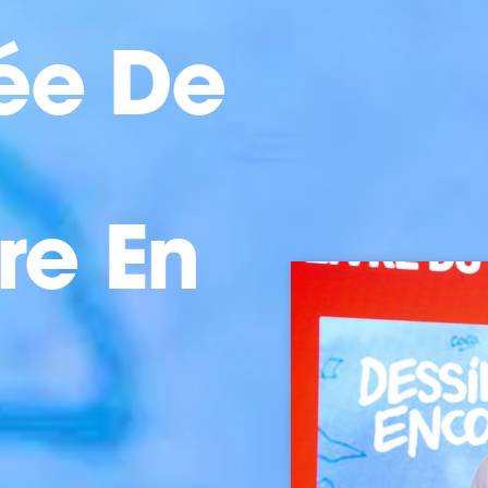
ée De
re En