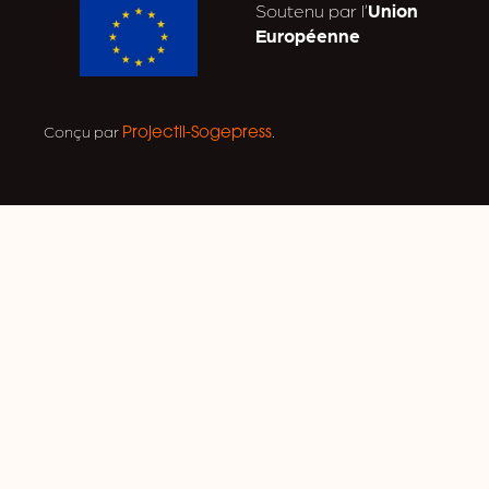
Soutenu par l’
Union
Européenne
Conçu par
.
Projectil-Sogepress