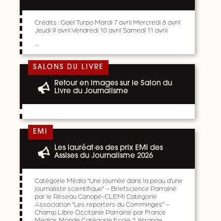
Crédits : Gaël Turpo Mardi 7 avril Mercredi 8 avril
Jeudi 9 avril Vendredi 10 avril Samedi 11 avril
…
SALONS DU LIVRE
Retour en images sur le Salon du
Livre du Journalisme
EMI
Les lauréat·es des prix EMI des
Assises du Journalisme 2026
Catégorie Média “Une journée dans la peau d’une
journaliste scientifique” – Brief.science Parrainé
par le Réseau Canopé-CLEMI Catégorie
Association “Les reporters du Comminges” –
Champ Libre Occitanie Parrainé par France
Médias Monde Catégorie Ecole “L’étrange