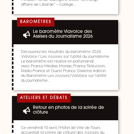
affaire de Libarde” – Collège…
BAROMÈTRES
Le baromètre Viavoice des
Assises du Journalisme 2026
Découvrez les résultats du baromètre 2026
ViaVoice / Les Assises sur l’utilité du journalisme
Le baromètre est réalisé en partenariat
avec France Médias Monde, France Télévision,
Radio France et Ouest France. Dixième édition
du Baromètre Les Assises/ViaVoice sur l’utilité
du journalisme…
ATELIERS ET DÉBATS
Retour en photos de la soirée de
clôture
Ce vendredi 10 avril, l’Hôtel de Ville de Tours
accueillait la soirée de clôture des Assises du