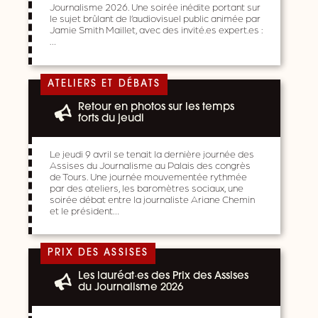
Journalisme 2026. Une soirée inédite portant sur
le sujet brûlant de l’audiovisuel public animée par
Jamie Smith Maillet, avec des invité.es expert.es :
…
ATELIERS ET DÉBATS
Retour en photos sur les temps
forts du jeudi
Le jeudi 9 avril se tenait la dernière journée des
Assises du Journalisme au Palais des congrès
de Tours. Une journée mouvementée rythmée
par des ateliers, les baromètres sociaux, une
soirée débat entre la journaliste Ariane Chemin
et le président…
PRIX DES ASSISES
Les lauréat·es des Prix des Assises
du Journalisme 2026