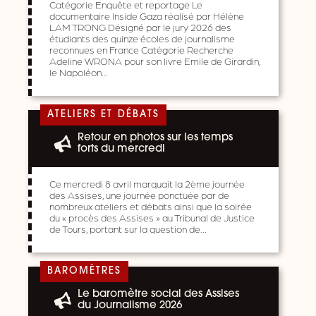
Catégorie Enquête et reportage Le
documentaire Inside Gaza réalisé par Hélène
LAM TRONG Désigné par le jury 2026 des
étudiants des quinze écoles de journalisme
reconnues en France Catégorie Recherche
Adeline WRONA pour son livre Emile de Girardin,
le Napoléon…
ATELIERS ET DÉBATS
Retour en photos sur les temps
forts du mercredi
Ce mercredi 8 avril marquait la 2ème journée
des Assises, une journée ponctuée par de
nombreux ateliers et débats ainsi que la soirée
du « procès des Assises » au Tribunal de Justice
de Tours, portant sur la question de…
BAROMÈTRES
Le baromètre social des Assises
du Journalisme 2026