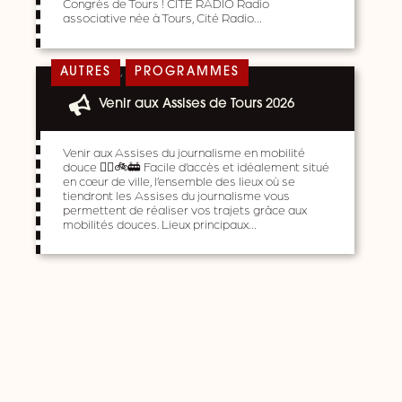
Congrès de Tours ! CITE RADIO Radio
associative née à Tours, Cité Radio…
,
AUTRES
PROGRAMMES
Venir aux Assises de Tours 2026
Venir aux Assises du journalisme en mobilité
douce 🚶‍♀️🚲🚋 Facile d’accès et idéalement situé
en cœur de ville, l’ensemble des lieux où se
tiendront les Assises du journalisme vous
permettent de réaliser vos trajets grâce aux
mobilités douces. Lieux principaux…