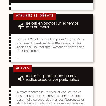
ATELIERS ET DÉBATS
Retour en photos sur les temps
forts du mardi
Le mardi 7 avril se tenait la première journée et
la soirée d’ouverture de la 19ème édition des
Assises du Journalisme ! Retour en photos des
moments forts :
…
AUTRES
Toutes les productions de nos
radios associatives partenaires
A travers toutes leurs productions, les radios
associatives partenaires occupent une place
essentielle au cœur des Assises. Retrouvez les
stands de nos radios partenaires au Palais des