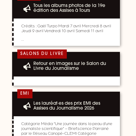
Tous les albums photos de la 19e
édition des Assises à Tours
Crédits : Gaël Turpo Mardi 7 avril Mercredi 8 avril
Jeudi 9 avril Vendredi 10 avril Samedi 11 avril
…
SALONS DU LIVRE
Retour en images sur le Salon du
Livre du Journalisme
EMI
Les lauréat·es des prix EMI des
Assises du Journalisme 2026
Catégorie Média “Une journée dans la peau d’une
journaliste scientifique” – Brief.science Parrainé
par le Réseau Canopé-CLEMI Catégorie