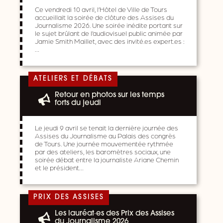
Ce vendredi 10 avril, l’Hôtel de Ville de Tours
accueillait la soirée de clôture des Assises du
Journalisme 2026. Une soirée inédite portant sur
le sujet brûlant de l’audiovisuel public animée par
Jamie Smith Maillet, avec des invité.es expert.es :
…
ATELIERS ET DÉBATS
Retour en photos sur les temps
forts du jeudi
Le jeudi 9 avril se tenait la dernière journée des
Assises du Journalisme au Palais des congrès
de Tours. Une journée mouvementée rythmée
par des ateliers, les baromètres sociaux, une
soirée débat entre la journaliste Ariane Chemin
et le président…
PRIX DES ASSISES
Les lauréat·es des Prix des Assises
du Journalisme 2026