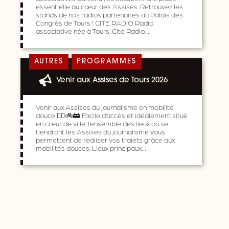
essentielle au cœur des Assises. Retrouvez les
stands de nos radios partenaires au Palais des
Congrès de Tours ! CITE RADIO Radio
associative née à Tours, Cité Radio…
,
AUTRES
PROGRAMMES
Venir aux Assises de Tours 2026
Venir aux Assises du journalisme en mobilité
douce 🚶‍♀️🚲🚋 Facile d’accès et idéalement situé
en cœur de ville, l’ensemble des lieux où se
tiendront les Assises du journalisme vous
permettent de réaliser vos trajets grâce aux
mobilités douces. Lieux principaux…