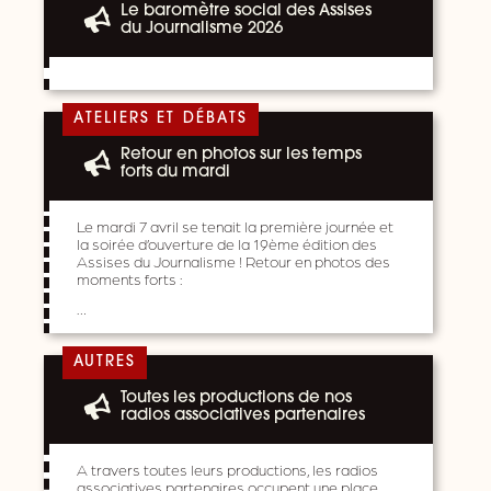
Le baromètre social des Assises
du Journalisme 2026
ATELIERS ET DÉBATS
Retour en photos sur les temps
forts du mardi
Le mardi 7 avril se tenait la première journée et
la soirée d’ouverture de la 19ème édition des
Assises du Journalisme ! Retour en photos des
moments forts :
…
AUTRES
Toutes les productions de nos
radios associatives partenaires
A travers toutes leurs productions, les radios
associatives partenaires occupent une place