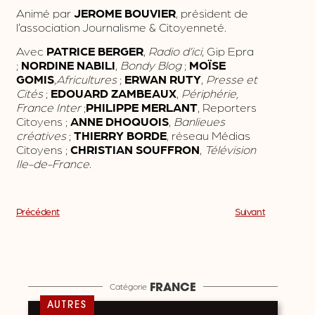
Animé par
JEROME BOUVIER
, président de
l’association Journalisme & Citoyenneté.
Avec
PATRICE BERGER
,
Radio d’ici
, Gip Epra
;
NORDINE NABILI
,
Bondy Blog
;
MOÏSE
GOMIS
,
Africultures
;
ERWAN RUTY
,
Presse et
Cités
;
EDOUARD ZAMBEAUX
,
Périphérie,
France Inter
;
PHILIPPE MERLANT
, Reporters
Citoyens ;
ANNE DHOQUOIS
,
Banlieues
créatives
;
THIERRY BORDE
, réseau Médias
Citoyens ;
CHRISTIAN SOUFFRON
,
Télévision
Ile-de-France
.
Précédent
Suivant
Catégorie
FRANCE
AUTRES