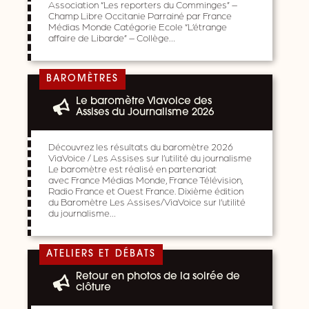
Association “Les reporters du Comminges” –
Champ Libre Occitanie Parrainé par France
Médias Monde Catégorie Ecole “L’étrange
affaire de Libarde” – Collège…
BAROMÈTRES
Le baromètre Viavoice des
Assises du Journalisme 2026
Découvrez les résultats du baromètre 2026
ViaVoice / Les Assises sur l’utilité du journalisme
Le baromètre est réalisé en partenariat
avec France Médias Monde, France Télévision,
Radio France et Ouest France. Dixième édition
du Baromètre Les Assises/ViaVoice sur l’utilité
du journalisme…
ATELIERS ET DÉBATS
Retour en photos de la soirée de
clôture