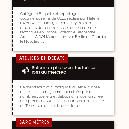
Catégorie Enquête et reportage Le
documentaire Inside Gaza réalisé par Hélène
LAM TRONG Désigné par le jury 2026 des
étudiants des quinze écoles de journalisme
reconnues en France Catégorie Recherche
Adeline WRONA pour son livre Emile de Girardin,
le Napoléon…
ATELIERS ET DÉBATS
Retour en photos sur les temps
forts du mercredi
Ce mercredi 8 avril marquait la 2ème journée
des Assises, une journée ponctuée par de
nombreux ateliers et débats ainsi que la soirée
du « procès des Assises » au Tribunal de Justice
de Tours, portant sur la question de…
BAROMÈTRES