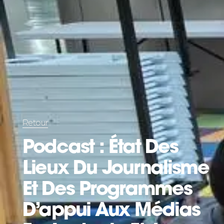
Retour
Podcast : État Des
Lieux Du Journalisme
Et Des Programmes
D’appui Aux Médias