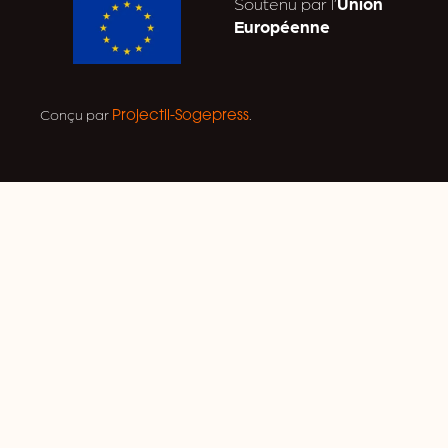
Soutenu par l’
Union
Européenne
Conçu par
.
Projectil-Sogepress