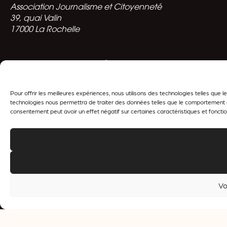
Association Journalisme et Citoyenneté
39, quai Valin
17000 La Rochelle
Politique de confidentialité
Pour offrir les meilleures expériences, nous utilisons des technologies telles que
technologies nous permettra de traiter des données telles que le comportement de 
consentement peut avoir un effet négatif sur certaines caractéristiques et fonctio
Soutenu par l’
Union
Européenne
Vo
SUIVEZ-NOUS
F
Y
X
L
I
a
o
-
i
n
c
u
t
n
s
e
t
w
k
t