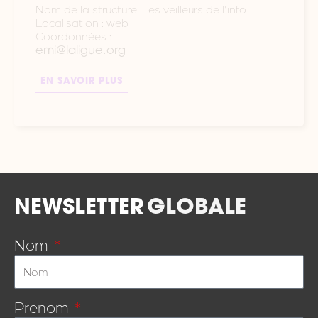
Nom de la structure: Les veilleurs de l'info
Localisation : web
Coordonnées :
emi@laligue.org
EN SAVOIR PLUS
NEWSLETTER
GLOBALE
Nom
Prenom