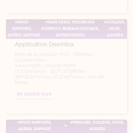
#MULTI-
#FAKE-NEWS, THEORIE-DU-
#COLLEGE,
SUPPORTS,
COMPLOT, RESEAUX-SOCIAUX,
LYCEE,
AUTRES_SUPPORT
AUTRES-THEMES
ADULTES
Application Des-Infox
Nom de la structure: MJC - Désinfox
Coordonnées :
www.cmjcf.fr - cmjcf@cmjcf.fr
MJCdeFrance - @CMJCFofficiel -
@MJCdeFrance - MJCdeFrance - mjc-de-
france
EN SAVOIR PLUS
#MULTI-SUPPORTS,
#PRIMAIRE, COLLEGE, LYCEE,
#
AUTRES_SUPPORT
ADULTES