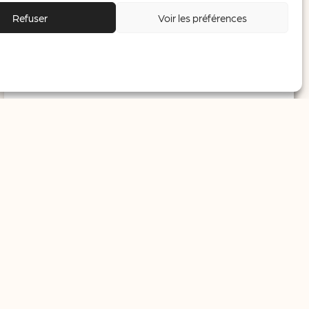
communication – information TF1 –
Refuser
Voir les préférences
cstevens@tf1.fr
Carla Dias – chargée de communication –
information LCI –
cdias@tf1.fr
EN SAVOIR PLUS
#
#
#
Rapport de la commission Bronner
EN SAVOIR PLUS