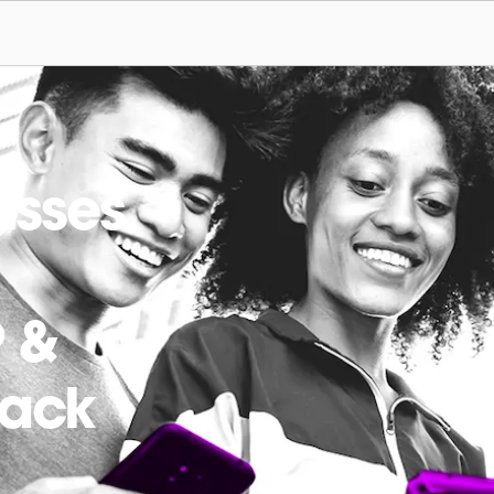
usses
 &
back