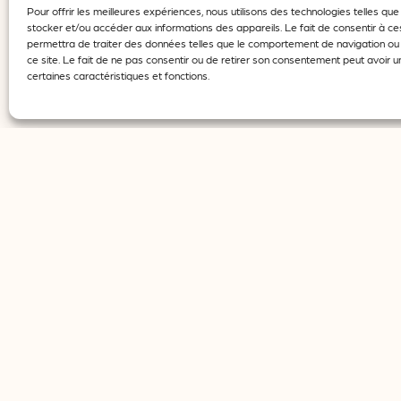
Pour offrir les meilleures expériences, nous utilisons des technologies telles qu
stocker et/ou accéder aux informations des appareils. Le fait de consentir à c
permettra de traiter des données telles que le comportement de navigation ou 
ce site. Le fait de ne pas consentir ou de retirer son consentement peut avoir un
certaines caractéristiques et fonctions.
#DESSIN-DE-PRESSE
#EDUQUER-A-L-IMAGE, AUTRES-THEM
Dessine-moi l’égalité des genres –
Cartooning For Peace
Nom de la structure: Cartooning For Peace
Localisation : Paris
Coordonnées :
12 CITE MALESHERBES 75009 PARIS 9