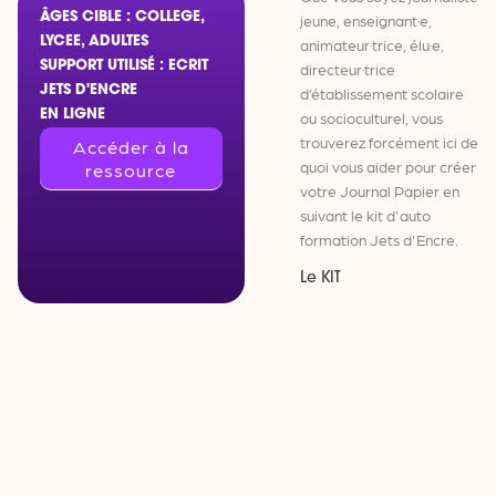
ÂGES CIBLE : COLLEGE,
jeune, enseignant·e,
LYCEE, ADULTES
animateur·trice, élu·e,
SUPPORT UTILISÉ : ECRIT
directeur·trice
JETS D'ENCRE
d’établissement scolaire
EN LIGNE
ou socioculturel, vous
trouverez forcément ici de
Accéder à la
quoi vous aider pour créer
ressource
votre Journal Papier en
suivant le kit d'auto
formation Jets d'Encre.
Le KIT