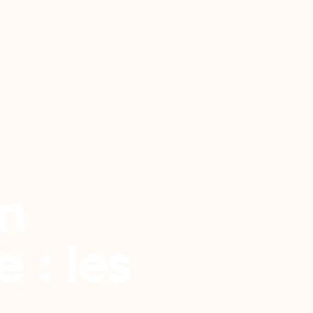
on
e : les