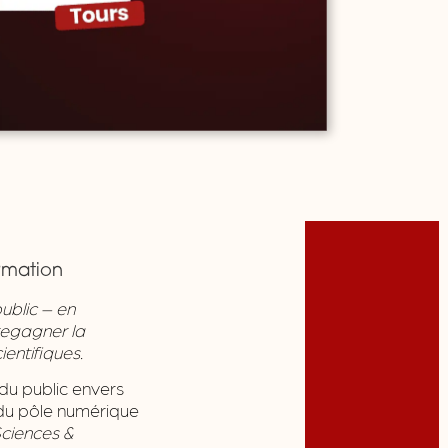
ormation
ublic – en
 regagner la
ientifiques.
du public envers
 du pôle numérique
ciences &