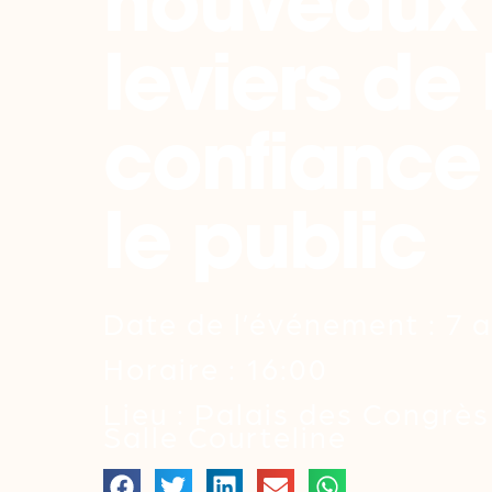
nouveaux
leviers de 
confiance
le public
Date de l’événement : 7 a
Horaire : 16:00
Lieu : Palais des Congrès
Salle Courteline