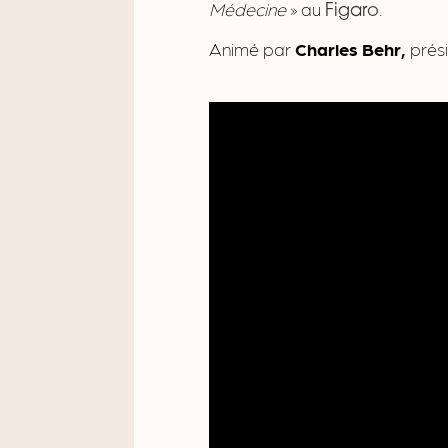
Médecine
» au
.
Figaro
Animé par
Charles Behr,
prési