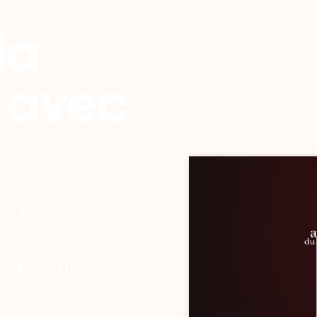
la
 avec
vril
 de Tours -