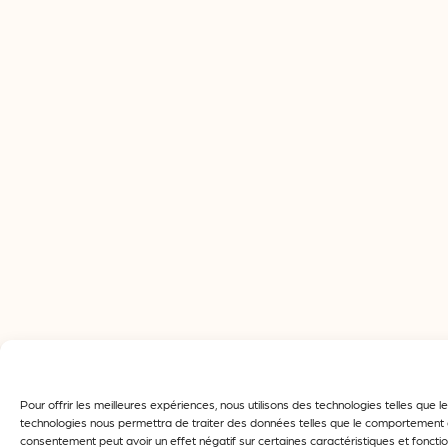
Soutenu par l’
Union
Européenne
SUIVEZ-NOUS
F
Y
X
L
I
a
o
-
i
n
c
u
t
n
s
e
t
w
k
t
b
u
i
e
a
o
b
t
d
g
Conçu par
.
Projectil-Sogepress
o
e
t
i
r
k
e
n
a
r
m
Pour offrir les meilleures expériences, nous utilisons des technologies telles que
technologies nous permettra de traiter des données telles que le comportement de 
consentement peut avoir un effet négatif sur certaines caractéristiques et fonctio