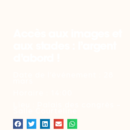
Retour
Accès aux images et
aux stades : l’argent
d’abord !
Date de l’événement : 28
mars
Horaire : 14:00
Lieu : Palais des congrès -
Salle Courteline