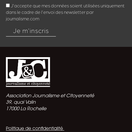
PALAIS DES
09:30
CONGRÈS
DE TOURS -
7 AVRIL
SALLE 3
2026
Traitement
ATELIER DÉBAT
médiatique
Avec le collectif de la
des
Charte de Marseille
migrations :
bilan et
perspectives
de la Charte
de Marseille
PALAIS DES
11:15
CONGRÈS
DE TOURS -
7 AVRIL
SALLE 1
2026
Le rôle de
ATELIER DÉBAT
l’éducation
En partenariat avec
aux médias et
La Chance pour la
à l’information
diversité dans les