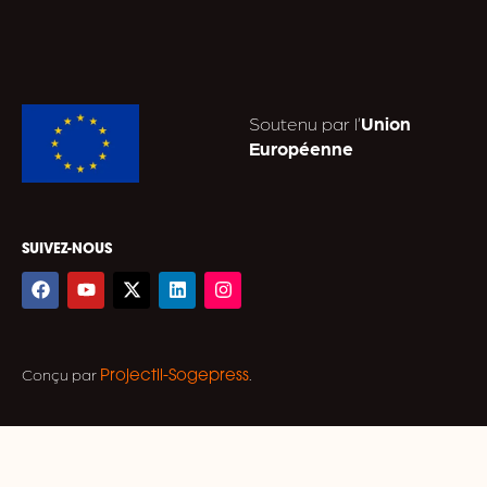
face au choc
médias
des opinions
PALAIS DES
11:15
CONGRÈS
DE TOURS -
7 AVRIL
SALLE 2
2026
Information et
ATELIER DÉBAT
I.A : une
avec l'Alliance de la
chaîne de
Presse d'Information
valeur à
Générale (APIG)
recomposer
PALAIS DES
11:15
CONGRÈS
DE TOURS -
7 AVRIL
SALLE 3
2026
Exactitude,
ATELIER
véracité et
FORMATION
déontologie
avec le Conseil de
déontologie
journalistique et de