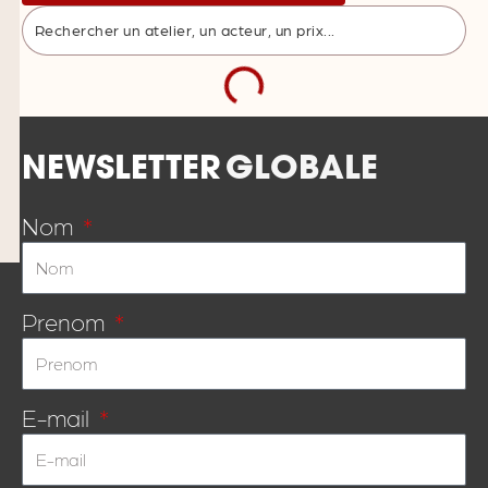
PALAIS DES
09:30
CONGRÈS
DE TOURS -
7 AVRIL
SALLE 1
2026
Education aux
ATELIER DÉBAT
Médias et à
En partenariat avec
l’Information :
Milan Presse
La presse
jeunesse en
première
ligne
PALAIS DES
09:30
CONGRÈS
DE TOURS -
7 AVRIL
SALLE 2
2026
Quel dialogue
ATELIER DÉBAT
avec les
en partenariat avec
climatosceptiques
l'ADEME
?