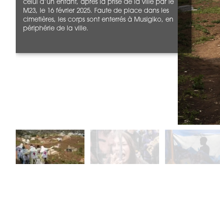
celui d’un enfant, après la prise de la ville par le
M23, le 16 février 2025. Faute de place dans les
cimetières, les corps sont enterrés à Musigiko, en
périphérie de la ville.