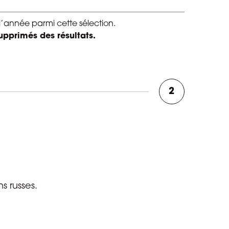
l’année parmi cette sélection.
upprimés des résultats.
2
s russes.