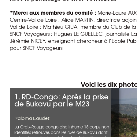
*
Merci aux membres du comité
:
Marie-Laure AUG
Centre-Val de Loire ; Alice MARTIN, directrice adj
Val de Loire ; Mathieu GIUA, membre du Club de la 
SNCF Voyageurs ; Hugues LE GUELLEC, journaliste La 
Jérémie NICEY, enseignant chercheur à l’Ecole Pub
pour SNCF Voyageurs.
Voici les dix pho
1. RD-Congo: Après la prise
de Bukavu par le M23
Paloma Laudet
La Croix-Rouge congolaise inhume 18 corps non
identifiés retrouvés dans les rues de Bukavu dont