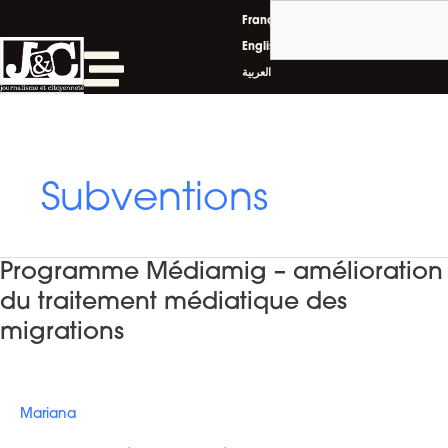
Rechercher
Aller
Français
au
English
contenu
العربية
Subventions
Programme Médiamig – amélioration
du traitement médiatique des
migrations
Mariana