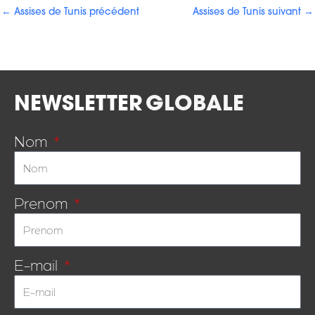
←
Assises de Tunis précédent
Assises de Tunis suivant
→
NEWSLETTER
GLOBALE
Nom
Prenom
E-mail