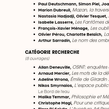
Paul Deutschmann, Simon Piel, Joa
Marion Dubreuil,
Mazan, la travers
Nastasia Hadjadji, Olivier Tesquet,
Isabelle Lasserre,
Les Fantômes d
François-Xavier Ménage,
Les oubli
Olivier Pérou, Charlotte Belaïch,
La
Arthur Sarradin,
Le nom des ombr
CATÉGORIE RECHERCHE
(8 ouvrages)
Allan Deneuville,
OSINT: enquêtes
Arnaud Mercier,
Les mots de la dé
Adeline Wrona,
É
mile de Girardin
Nikos Smyrnaios,
L’espace public 
Le Bord de l’eau
Malika Temmar,
Philosophie et M
Christophe Magi,
Pour une critiqu
Flore Di Sciullo
,