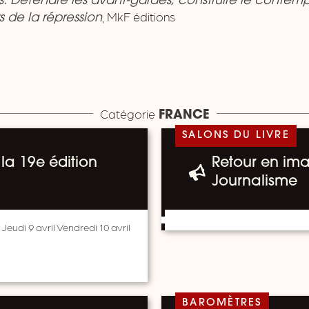
ss. Défendre les avant-gardes, construire le contemp
, MkF éditions
s de la répression
Catégorie
FRANCE
SALONS DU LIVRE
la 19e édition
Retour en ima
Journalisme
 Jeudi 9 avril Vendredi 10 avril
BAROMÈTRES