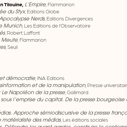
n Tilouine,
, Flammarion
L’Empire
, Editions Globe
ée du Styx
, Editions Divergences
Apocalypse Nerds
, Les Editions de l’Observatoire
e Munich
, Robert Laffont
és
, Flammarion
 Meute
, Seuil
es
, INA Editions
 et démocratie
, Presse universita
sinformation et de la manipulation
, Gallimard
 : Le Napoléon de la presse
sous l’emprise du capital. De la presse bourgeoise 
édias. Approche sémiodiscursive de la presse fran
, Les éditions sociales
e matérialiste des médias