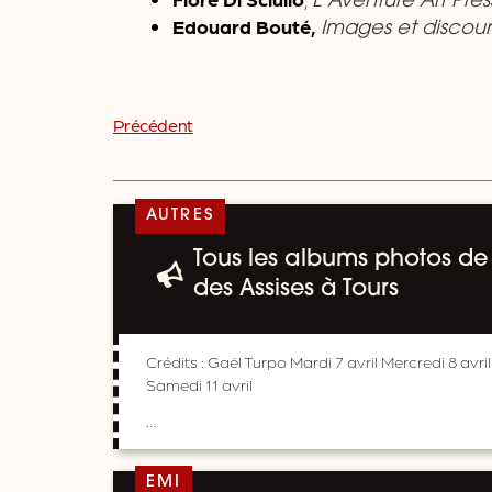
L’Aventure Art Pre
Edouard Bouté,
Images et discour
Précédent
AUTRES
Tous les albums photos de 
des Assises à Tours
Crédits : Gaël Turpo Mardi 7 avril Mercredi 8 avril
Samedi 11 avril
…
EMI