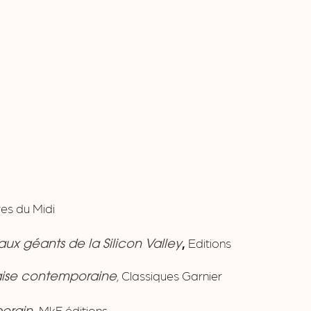
ires du Midi
,
Editions
aux géants de la Silicon Valley
,
Classiques Garnier
çaise contemporaine
MkF éditions