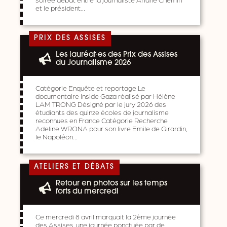
et le président…
PRIX DES ASSISES
Les lauréat·es des Prix des Assises
du Journalisme 2026
Catégorie Enquête et reportage Le
documentaire Inside Gaza réalisé par Hélène
LAM TRONG Désigné par le jury 2026 des
étudiants des quinze écoles de journalisme
reconnues en France Catégorie Recherche
Adeline WRONA pour son livre Emile de Girardin,
le Napoléon…
ATELIERS ET DÉBATS
Retour en photos sur les temps
forts du mercredi
Ce mercredi 8 avril marquait la 2ème journée
des Assises, une journée ponctuée par de