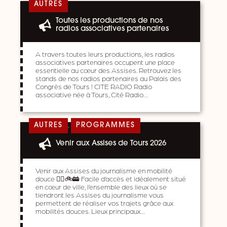
AUTRES
Toutes les productions de nos
radios associatives partenaires
A travers toutes leurs productions, les radios
associatives partenaires occupent une place
essentielle au cœur des Assises. Retrouvez les
stands de nos radios partenaires au Palais des
Congrès de Tours ! CITE RADIO Radio
associative née à Tours, Cité Radio…
,
AUTRES
PROGRAMMES
Venir aux Assises de Tours 2026
Venir aux Assises du journalisme en mobilité
douce 🚶‍♀️🚲🚋 Facile d’accès et idéalement situé
en cœur de ville, l’ensemble des lieux où se
tiendront les Assises du journalisme vous
permettent de réaliser vos trajets grâce aux
mobilités douces. Lieux principaux…