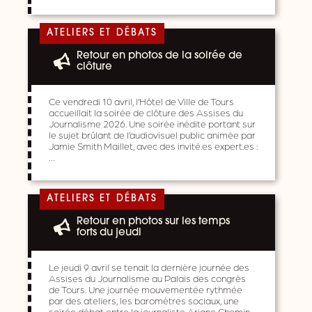
ATELIERS ET DÉBATS
Retour en photos de la soirée de
clôture
Ce vendredi 10 avril, l’Hôtel de Ville de Tours
accueillait la soirée de clôture des Assises du
Journalisme 2026. Une soirée inédite portant sur
le sujet brûlant de l’audiovisuel public animée par
Jamie Smith Maillet, avec des invité.es expert.es :
…
ATELIERS ET DÉBATS
Retour en photos sur les temps
forts du jeudi
Le jeudi 9 avril se tenait la dernière journée des
Assises du Journalisme au Palais des congrès
de Tours. Une journée mouvementée rythmée
par des ateliers, les baromètres sociaux, une
soirée débat entre la journaliste Ariane Chemin