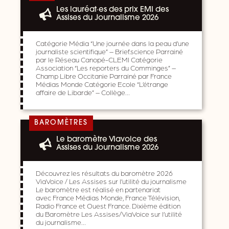
Les lauréat·es des prix EMI des
Assises du Journalisme 2026
Catégorie Média “Une journée dans la peau d’une
journaliste scientifique” – Brief.science Parrainé
par le Réseau Canopé-CLEMI Catégorie
Association “Les reporters du Comminges” –
Champ Libre Occitanie Parrainé par France
Médias Monde Catégorie Ecole “L’étrange
affaire de Libarde” – Collège…
BAROMÈTRES
Le baromètre Viavoice des
Assises du Journalisme 2026
Découvrez les résultats du baromètre 2026
ViaVoice / Les Assises sur l’utilité du journalisme
Le baromètre est réalisé en partenariat
avec France Médias Monde, France Télévision,
Radio France et Ouest France. Dixième édition
du Baromètre Les Assises/ViaVoice sur l’utilité
du journalisme…