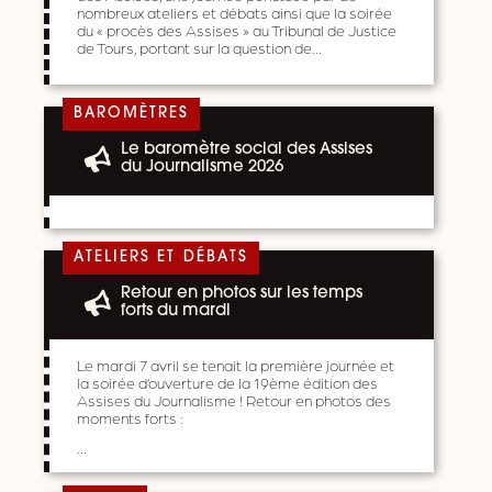
nombreux ateliers et débats ainsi que la soirée
du « procès des Assises » au Tribunal de Justice
de Tours, portant sur la question de…
BAROMÈTRES
Le baromètre social des Assises
du Journalisme 2026
ATELIERS ET DÉBATS
Retour en photos sur les temps
forts du mardi
Le mardi 7 avril se tenait la première journée et
la soirée d’ouverture de la 19ème édition des
Assises du Journalisme ! Retour en photos des
moments forts :
…