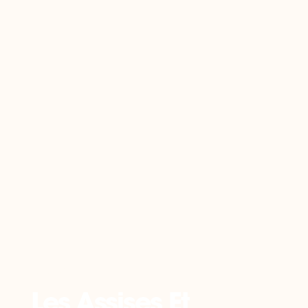
Retour
Les Assises Et