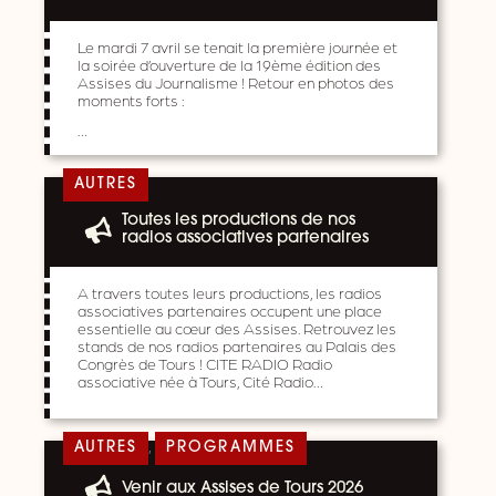
Le mardi 7 avril se tenait la première journée et
la soirée d’ouverture de la 19ème édition des
Assises du Journalisme ! Retour en photos des
moments forts :
…
AUTRES
Toutes les productions de nos
radios associatives partenaires
A travers toutes leurs productions, les radios
associatives partenaires occupent une place
essentielle au cœur des Assises. Retrouvez les
stands de nos radios partenaires au Palais des
Congrès de Tours ! CITE RADIO Radio
associative née à Tours, Cité Radio…
,
AUTRES
PROGRAMMES
Venir aux Assises de Tours 2026