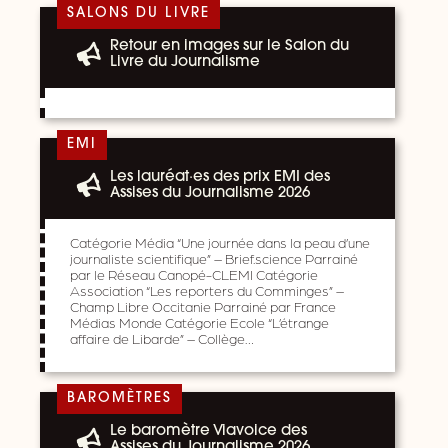
SALONS DU LIVRE
Retour en images sur le Salon du
Livre du Journalisme
EMI
Les lauréat·es des prix EMI des
Assises du Journalisme 2026
Catégorie Média “Une journée dans la peau d’une
journaliste scientifique” – Brief.science Parrainé
par le Réseau Canopé-CLEMI Catégorie
Association “Les reporters du Comminges” –
Champ Libre Occitanie Parrainé par France
Médias Monde Catégorie Ecole “L’étrange
affaire de Libarde” – Collège…
BAROMÈTRES
Le baromètre Viavoice des
Assises du Journalisme 2026