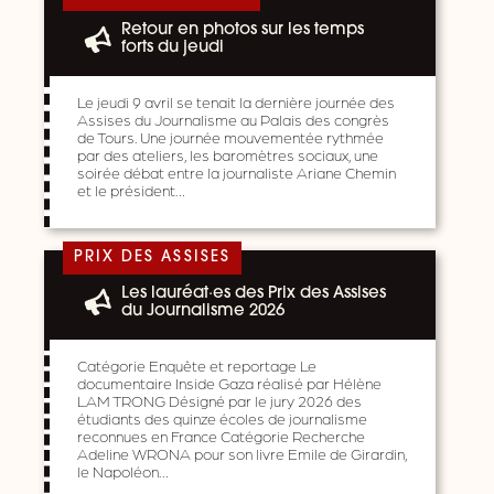
Retour en photos sur les temps
forts du jeudi
Le jeudi 9 avril se tenait la dernière journée des
Assises du Journalisme au Palais des congrès
de Tours. Une journée mouvementée rythmée
par des ateliers, les baromètres sociaux, une
soirée débat entre la journaliste Ariane Chemin
et le président…
PRIX DES ASSISES
Les lauréat·es des Prix des Assises
du Journalisme 2026
Catégorie Enquête et reportage Le
documentaire Inside Gaza réalisé par Hélène
LAM TRONG Désigné par le jury 2026 des
étudiants des quinze écoles de journalisme
reconnues en France Catégorie Recherche
Adeline WRONA pour son livre Emile de Girardin,
le Napoléon…