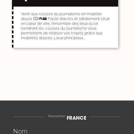
Venir aux Assises du journalisme en mobilité
douce 🚶‍♀️🚲🚋 Facile d’accès et idéalement situé
en cœur de ville, l’ensemble des lieux où se
tiendront les Assises du journalisme vous
permettent de réaliser vos trajets grâce aux
mobilités douces. Lieux principaux…
Newsletter
FRANCE
Nom