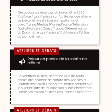
Découvrez les résultats du baromètre 2026
ViaVoice / Les Assises sur l’utilité du journalisme
Le baromètre est réalisé en partenariat
avec France Médias Monde, France Télévision,
Radio France et Ouest France. Dixième édition
du Baromètre Les Assises/ViaVoice sur l’utilité
du journalisme…
ATELIERS ET DÉBATS
Retour en photos de la soirée de
clôture
Ce vendredi 10 avril, l’Hôtel de Ville de Tours
accueillait la soirée de clôture des Assises du
Journalisme 2026. Une soirée inédite portant sur
le sujet brûlant de l’audiovisuel public animée par
Jamie Smith Maillet, avec des invité.es expert.es :
…
ATELIERS ET DÉBATS