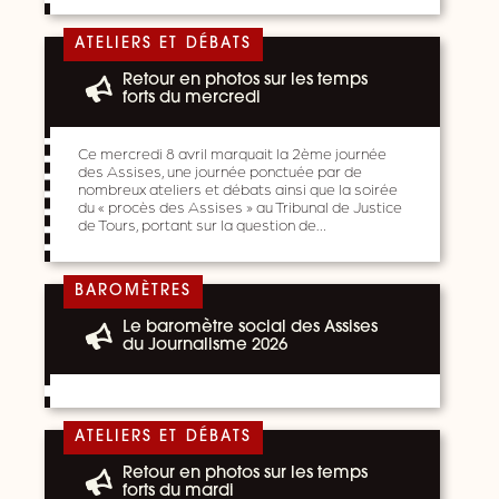
ATELIERS ET DÉBATS
Retour en photos sur les temps
forts du mercredi
Ce mercredi 8 avril marquait la 2ème journée
des Assises, une journée ponctuée par de
nombreux ateliers et débats ainsi que la soirée
du « procès des Assises » au Tribunal de Justice
de Tours, portant sur la question de…
BAROMÈTRES
Le baromètre social des Assises
du Journalisme 2026
ATELIERS ET DÉBATS
Retour en photos sur les temps
forts du mardi