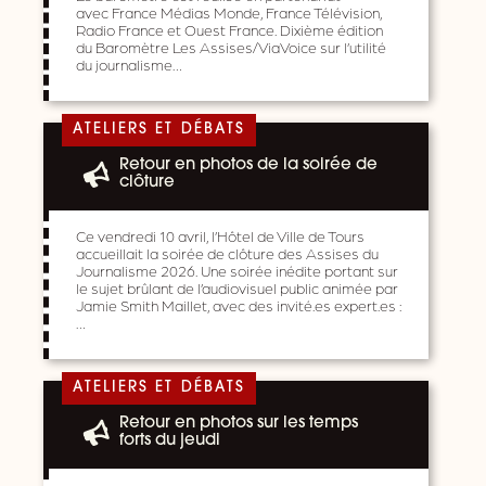
avec France Médias Monde, France Télévision,
Radio France et Ouest France. Dixième édition
du Baromètre Les Assises/ViaVoice sur l’utilité
du journalisme…
ATELIERS ET DÉBATS
Retour en photos de la soirée de
clôture
Ce vendredi 10 avril, l’Hôtel de Ville de Tours
accueillait la soirée de clôture des Assises du
Journalisme 2026. Une soirée inédite portant sur
le sujet brûlant de l’audiovisuel public animée par
Jamie Smith Maillet, avec des invité.es expert.es :
…
ATELIERS ET DÉBATS
Retour en photos sur les temps
forts du jeudi