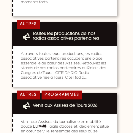
moments forts :
…
AUTRES
Toutes les productions de nos
radios associatives partenaires
A travers toutes leurs productions, les radios
associatives partenaires occupent une place
essentielle au cœur des Assises. Retrouvez les
stands de nos radios partenaires au Palais des
Congrès de Tours ! CITE RADIO Radio
associative née à Tours, Cité Radio…
,
AUTRES
PROGRAMMES
Venir aux Assises de Tours 2026
Venir aux Assises du journalisme en mobilité
douce 🚶‍♀️🚲🚋 Facile d’accès et idéalement situé
en cœur de ville, l’ensemble des lieux où se