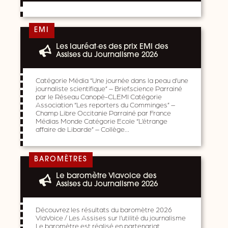
EMI
Les lauréat·es des prix EMI des
Assises du Journalisme 2026
Catégorie Média “Une journée dans la peau d’une
journaliste scientifique” – Brief.science Parrainé
par le Réseau Canopé-CLEMI Catégorie
Association “Les reporters du Comminges” –
Champ Libre Occitanie Parrainé par France
Médias Monde Catégorie Ecole “L’étrange
affaire de Libarde” – Collège…
BAROMÈTRES
Le baromètre Viavoice des
Assises du Journalisme 2026
Découvrez les résultats du baromètre 2026
ViaVoice / Les Assises sur l’utilité du journalisme
Le baromètre est réalisé en partenariat