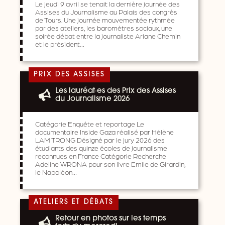
Le jeudi 9 avril se tenait la dernière journée des
Assises du Journalisme au Palais des congrès
de Tours. Une journée mouvementée rythmée
par des ateliers, les baromètres sociaux, une
soirée débat entre la journaliste Ariane Chemin
et le président…
PRIX DES ASSISES
Les lauréat·es des Prix des Assises
du Journalisme 2026
Catégorie Enquête et reportage Le
documentaire Inside Gaza réalisé par Hélène
LAM TRONG Désigné par le jury 2026 des
étudiants des quinze écoles de journalisme
reconnues en France Catégorie Recherche
Adeline WRONA pour son livre Emile de Girardin,
le Napoléon…
ATELIERS ET DÉBATS
Retour en photos sur les temps