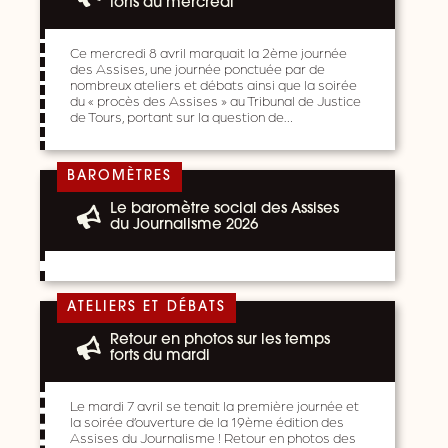
forts du mercredi
Ce mercredi 8 avril marquait la 2ème journée
des Assises, une journée ponctuée par de
nombreux ateliers et débats ainsi que la soirée
du « procès des Assises » au Tribunal de Justice
de Tours, portant sur la question de…
BAROMÈTRES
Le baromètre social des Assises
du Journalisme 2026
ATELIERS ET DÉBATS
Retour en photos sur les temps
forts du mardi
Le mardi 7 avril se tenait la première journée et
la soirée d’ouverture de la 19ème édition des
Assises du Journalisme ! Retour en photos des