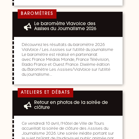
BAROMÈTRES
Le baromètre Viavoice des
Assises du Journalisme 2026
Découvrez les résultats du baromètre 2026
ViaVoice / Les Assises sur l’utilité du journalisme
Le baromètre est réalisé en partenariat
avec France Médias Monde, France Télévision,
Radio France et Ouest France. Dixième édition
du Baromètre Les Assises/ViaVoice sur l’utilité
du journalisme…
ATELIERS ET DÉBATS
Retour en photos de la soirée de
clôture
Ce vendredi 10 avril, l’Hôtel de Ville de Tours
accueillait la soirée de clôture des Assises du
Journalisme 2026. Une soirée inédite portant sur
le sujet brûlant de l’audiovisuel public animée par