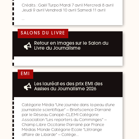
Crédits : Gaël Turpo Mardi 7 avril Mercredi 8 avril
Jeudi 9 avril Vendredi 10 avril Samedi 11 avril
…
SALONS DU LIVRE
Retour en images sur le Salon du
Livre du Journalisme
EMI
Les lauréat·es des prix EMI des
Assises du Journalisme 2026
Catégorie Média “Une journée dans la peau d’une
journaliste scientifique” – Brief.science Parrainé
par le Réseau Canopé-CLEMI Catégorie
Association “Les reporters du Comminges” –
Champ Libre Occitanie Parrainé par France
Médias Monde Catégorie Ecole “L’étrange
affaire de Libarde” – Collège…