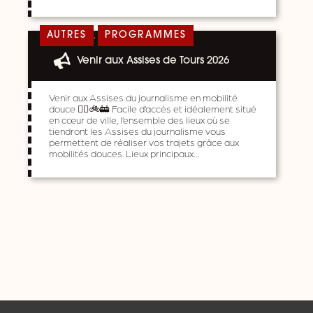
,
AUTRES
PROGRAMMES
Venir aux Assises de Tours 2026
Venir aux Assises du journalisme en mobilité
douce 🚶‍♀️🚲🚋 Facile d’accès et idéalement situé
en cœur de ville, l’ensemble des lieux où se
tiendront les Assises du journalisme vous
permettent de réaliser vos trajets grâce aux
mobilités douces. Lieux principaux…