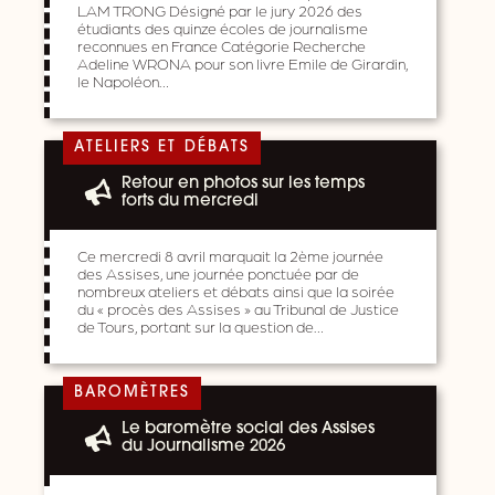
LAM TRONG Désigné par le jury 2026 des
étudiants des quinze écoles de journalisme
reconnues en France Catégorie Recherche
Adeline WRONA pour son livre Emile de Girardin,
le Napoléon…
ATELIERS ET DÉBATS
Retour en photos sur les temps
forts du mercredi
Ce mercredi 8 avril marquait la 2ème journée
des Assises, une journée ponctuée par de
nombreux ateliers et débats ainsi que la soirée
du « procès des Assises » au Tribunal de Justice
de Tours, portant sur la question de…
BAROMÈTRES
Le baromètre social des Assises
du Journalisme 2026