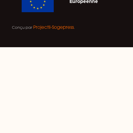
Européenne
Conçu par
.
Projectil-Sogepress