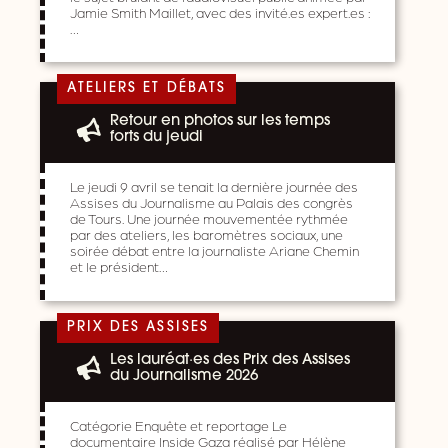
Jamie Smith Maillet, avec des invité.es expert.es :
…
ATELIERS ET DÉBATS
Retour en photos sur les temps
forts du jeudi
Le jeudi 9 avril se tenait la dernière journée des
Assises du Journalisme au Palais des congrès
de Tours. Une journée mouvementée rythmée
par des ateliers, les baromètres sociaux, une
soirée débat entre la journaliste Ariane Chemin
et le président…
PRIX DES ASSISES
Les lauréat·es des Prix des Assises
du Journalisme 2026
Catégorie Enquête et reportage Le
documentaire Inside Gaza réalisé par Hélène