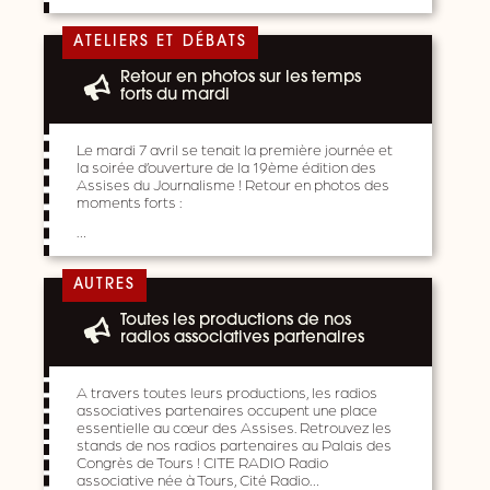
ATELIERS ET DÉBATS
Retour en photos sur les temps
forts du mardi
Le mardi 7 avril se tenait la première journée et
la soirée d’ouverture de la 19ème édition des
Assises du Journalisme ! Retour en photos des
moments forts :
…
AUTRES
Toutes les productions de nos
radios associatives partenaires
A travers toutes leurs productions, les radios
associatives partenaires occupent une place
essentielle au cœur des Assises. Retrouvez les
stands de nos radios partenaires au Palais des
Congrès de Tours ! CITE RADIO Radio
associative née à Tours, Cité Radio…