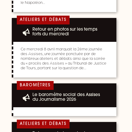
le Napoléon…
ATELIERS ET DÉBATS
Retour en photos sur les temps
forts du mercredi
Ce mercredi 8 avril marquait la 2ème journée
des Assises, une journée ponctuée par de
nombreux ateliers et débats ainsi que la soirée
du « procès des Assises » au Tribunal de Justice
de Tours, portant sur la question de…
BAROMÈTRES
Le baromètre social des Assises
du Journalisme 2026
ATELIERS ET DÉBATS