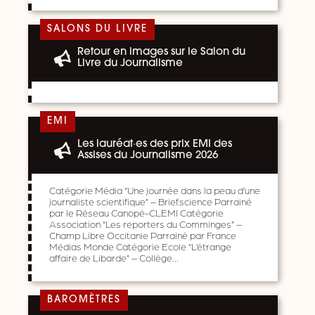
SALONS DU LIVRE
Retour en images sur le Salon du
Livre du Journalisme
EMI
Les lauréat·es des prix EMI des
Assises du Journalisme 2026
Catégorie Média “Une journée dans la peau d’une
journaliste scientifique” – Brief.science Parrainé
par le Réseau Canopé-CLEMI Catégorie
Association “Les reporters du Comminges” –
Champ Libre Occitanie Parrainé par France
Médias Monde Catégorie Ecole “L’étrange
affaire de Libarde” – Collège…
BAROMÈTRES