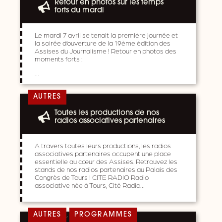
Retour en photos sur les temps
forts du mardi
Le mardi 7 avril se tenait la première journée et
la soirée d’ouverture de la 19ème édition des
Assises du Journalisme ! Retour en photos des
moments forts :
…
AUTRES
Toutes les productions de nos
radios associatives partenaires
A travers toutes leurs productions, les radios
associatives partenaires occupent une place
essentielle au cœur des Assises. Retrouvez les
stands de nos radios partenaires au Palais des
Congrès de Tours ! CITE RADIO Radio
associative née à Tours, Cité Radio…
,
AUTRES
PROGRAMMES