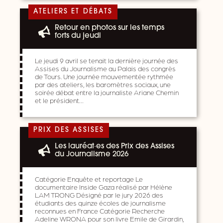
ATELIERS ET DÉBATS
Retour en photos sur les temps
forts du jeudi
Le jeudi 9 avril se tenait la dernière journée des
Assises du Journalisme au Palais des congrès
de Tours. Une journée mouvementée rythmée
par des ateliers, les baromètres sociaux, une
soirée débat entre la journaliste Ariane Chemin
et le président…
PRIX DES ASSISES
Les lauréat·es des Prix des Assises
du Journalisme 2026
Catégorie Enquête et reportage Le
documentaire Inside Gaza réalisé par Hélène
LAM TRONG Désigné par le jury 2026 des
étudiants des quinze écoles de journalisme
reconnues en France Catégorie Recherche
Adeline WRONA pour son livre Emile de Girardin,