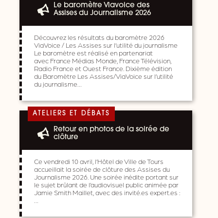
Le baromètre Viavoice des
Assises du Journalisme 2026
Découvrez les résultats du baromètre 2026
ViaVoice / Les Assises sur l’utilité du journalisme
Le baromètre est réalisé en partenariat
avec France Médias Monde, France Télévision,
Radio France et Ouest France. Dixième édition
du Baromètre Les Assises/ViaVoice sur l’utilité
du journalisme…
ATELIERS ET DÉBATS
Retour en photos de la soirée de
clôture
Ce vendredi 10 avril, l’Hôtel de Ville de Tours
accueillait la soirée de clôture des Assises du
Journalisme 2026. Une soirée inédite portant sur
le sujet brûlant de l’audiovisuel public animée par
Jamie Smith Maillet, avec des invité.es expert.es :
…