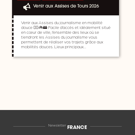
Venir aux Assises de Tours 2026
Venir aux Assises du journalisme en mobilité
douce 🚶‍♀️🚲🚋 Facile d’accès et idéalement situé
en cœur de ville, l’ensemble des lieux où se
tiendront les Assises du journalisme vous
permettent de réaliser vos trajets grâce aux
mobilités douces. Lieux principaux…
Newsletter
FRANCE