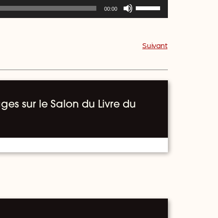
Utilisez
00:00
les
flèches
haut/bas
Suivant
pour
augmenter
ou
diminuer
le
volume.
ges sur le Salon du Livre du