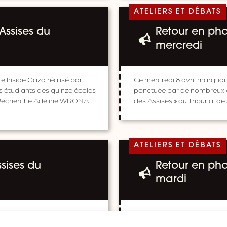
ATELIERS ET DÉBATS
 Assises du
Retour en phot
mercredi
 Inside Gaza réalisé par
Ce mercredi 8 avril marquai
 étudiants des quinze écoles
ponctuée par de nombreux at
e Recherche Adeline WRONA
des Assises » au Tribunal de
ATELIERS ET DÉBATS
sises du
Retour en phot
mardi
Le mardi 7 avril se tenait la
19ème édition des Assises 