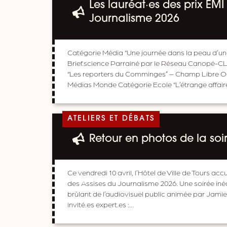
Les lauréat·es des prix EMI
Journalisme 2026
Catégorie Média “Une journée dans la peau d’une 
Brief.science Parrainé par le Réseau Canopé-C
“Les reporters du Comminges” – Champ Libre Oc
Médias Monde Catégorie Ecole “L’étrange affair
ATELIERS ET DÉBATS
Retour en photos de la soi
Ce vendredi 10 avril, l’Hôtel de Ville de Tours accu
des Assises du Journalisme 2026. Une soirée inédi
brûlant de l’audiovisuel public animée par Jamie
invité.es expert.es :…