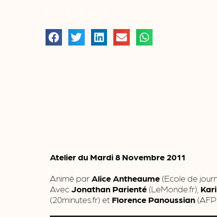
NOVEMBRE 7, 2011
Atelier du Mardi 8 Novembre 2011
Animé par
Alice Antheaume
(Ecole de jour
Avec
Jonathan Parienté
(LeMonde.fr),
Kar
(20minutes.fr) et
Florence Panoussian
(AFP