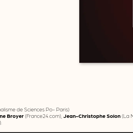
nalisme de Sciences Po- Paris)
ine Broyer
(France24.com),
Jean-Christophe Solon
(La N
).