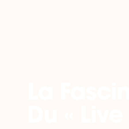
Retour
La Fasci
Du « Live 