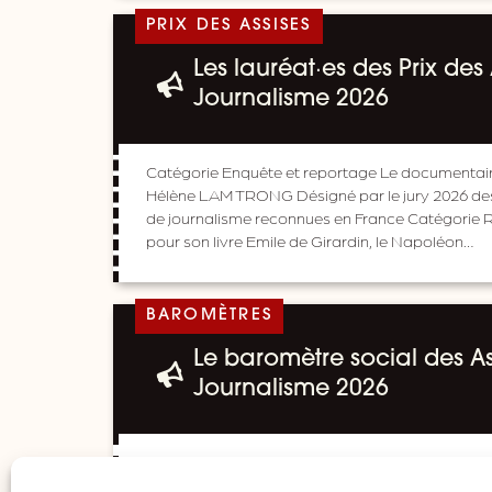
PRIX DES ASSISES
Les lauréat·es des Prix des
Journalisme 2026
Catégorie Enquête et reportage Le documentaire
Hélène LAM TRONG Désigné par le jury 2026 des
de journalisme reconnues en France Catégori
pour son livre Emile de Girardin, le Napoléon…
BAROMÈTRES
Le baromètre social des As
Journalisme 2026