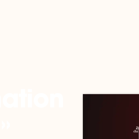
nation
»