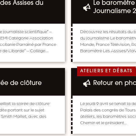
 des Assises du
Le baromètre 
Journalisme 
journaliste scientifique” –
Découvrez les résultats du b
LEMI Catégorie Association
du journalisme Le baromètre
citanie Parrainé par France
Monde, France Télévision, R
e de Libarde” – Collège…
Baromètre Les Assises/ViaVoi
ATELIERS ET DÉBATS
rée de clôture
Retour en phot
eillait la soirée de clôture
Le jeudi 9 avril se tenait la
te portant sur le sujet
Palais des congrès de Tour
 Smith Maillet, avec des
ateliers, les baromètres soci
Chemin et le président…