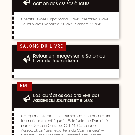
édition des Assises à Tours
Crédits : Gaël Turpo Mardi 7 avril Mercredi 8 avril
Jeudi 9 avril Vendredi 10 avril Samedi 11 avril
…
SALONS DU LIVRE
Retour en images sur le Salon du
Livre du Journalisme
EMI
Les lauréat·es des prix EMI des
Assises du Journalisme 2026
Catégorie Média “Une journée dans la peau d’une
journaliste scientifique” – Brief.science Parrainé
par le Réseau Canopé-CLEMI Catégorie
Association “Les reporters du Comminges” –
Champ Libre Occitanie Parrainé par France