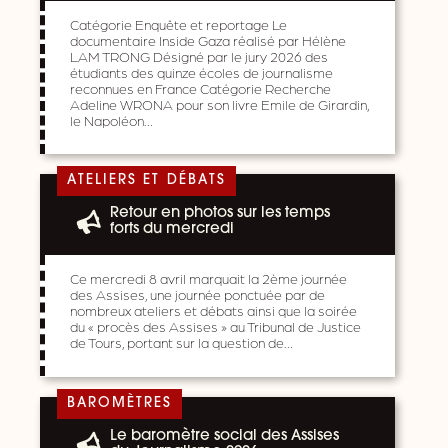
Catégorie Enquête et reportage Le
documentaire Inside Gaza réalisé par Hélène
LAM TRONG Désigné par le jury 2026 des
étudiants des quinze écoles de journalisme
reconnues en France Catégorie Recherche
Adeline WRONA pour son livre Emile de Girardin,
le Napoléon…
ATELIERS ET DÉBATS
Retour en photos sur les temps
forts du mercredi
Ce mercredi 8 avril marquait la 2ème journée
des Assises, une journée ponctuée par de
nombreux ateliers et débats ainsi que la soirée
du « procès des Assises » au Tribunal de Justice
de Tours, portant sur la question de…
BAROMÈTRES
Le baromètre social des Assises