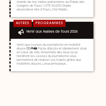
stands de nos radios partenaires au Palais des
Congrès de Tours ! CITE RADIO Radio
associative née à Tours, Cité Radio…
,
AUTRES
PROGRAMMES
Venir aux Assises de Tours 2026
Venir aux Assises du journalisme en mobilité
douce 🚶‍♀️🚲🚋 Facile d’accès et idéalement situé
en cœur de ville, l’ensemble des lieux où se
tiendront les Assises du journalisme vous
permettent de réaliser vos trajets grâce aux
mobilités douces. Lieux principaux…