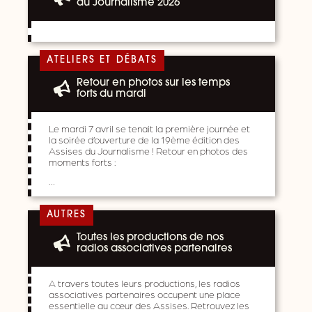
du Journalisme 2026
ATELIERS ET DÉBATS
Retour en photos sur les temps
forts du mardi
Le mardi 7 avril se tenait la première journée et
la soirée d’ouverture de la 19ème édition des
Assises du Journalisme ! Retour en photos des
moments forts :
…
AUTRES
Toutes les productions de nos
radios associatives partenaires
A travers toutes leurs productions, les radios
associatives partenaires occupent une place
essentielle au cœur des Assises. Retrouvez les