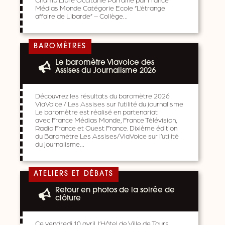
Médias Monde Catégorie Ecole “L’étrange
affaire de Libarde” – Collège…
BAROMÈTRES
Le baromètre Viavoice des
Assises du Journalisme 2026
Découvrez les résultats du baromètre 2026
ViaVoice / Les Assises sur l’utilité du journalisme
Le baromètre est réalisé en partenariat
avec France Médias Monde, France Télévision,
Radio France et Ouest France. Dixième édition
du Baromètre Les Assises/ViaVoice sur l’utilité
du journalisme…
ATELIERS ET DÉBATS
Retour en photos de la soirée de
clôture
Ce vendredi 10 avril, l’Hôtel de Ville de Tours