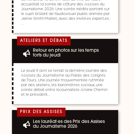
accueillait la soirée de clôture des Assises du
Journalisme 2026. Une soirée inédite portant sur
le sujet brûlant de l’audiovisuel public animée par
Jamie Smith Maillet, avec des invité.es expert.es :
…
ATELIERS ET DÉBATS
Retour en photos sur les temps
forts du jeudi
Le jeudi 9 avril se tenait la dernière journée des
Assises du Journalisme au Palais des congrès
de Tours. Une journée mouvementée rythmée
par des ateliers, les baromètres sociaux, une
soirée débat entre la journaliste Ariane Chemin
et le président…
PRIX DES ASSISES
Les lauréat·es des Prix des Assises
du Journalisme 2026