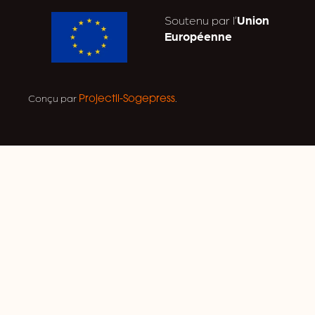
Soutenu par l’
Union
Européenne
Conçu par
.
Projectil-Sogepress