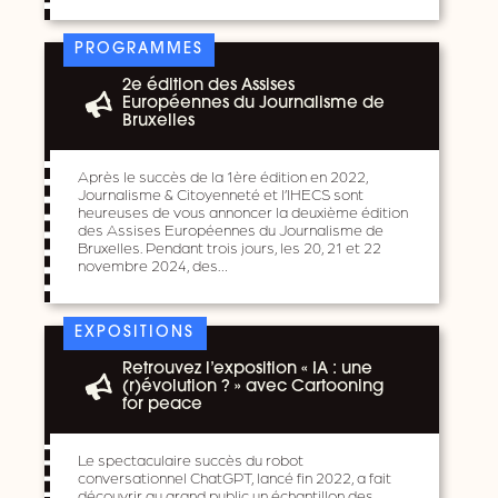
PROGRAMMES
2e édition des Assises
Européennes du Journalisme de
Bruxelles
Après le succès de la 1ère édition en 2022,
Journalisme & Citoyenneté et l’IHECS sont
heureuses de vous annoncer la deuxième édition
des Assises Européennes du Journalisme de
Bruxelles. Pendant trois jours, les 20, 21 et 22
novembre 2024, des…
EXPOSITIONS
Retrouvez l’exposition « IA : une
(r)évolution ? » avec Cartooning
for peace
Le spectaculaire succès du robot
conversationnel ChatGPT, lancé fin 2022, a fait
découvrir au grand public un échantillon des