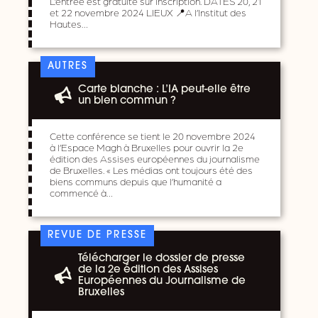
L’entrée est gratuite sur inscription. DATES 20, 21
et 22 novembre 2024 LIEUX 📍A l’Institut des
Hautes…
AUTRES
Carte blanche : L’IA peut-elle être
un bien commun ?
Cette conférence se tient le 20 novembre 2024
à l’Espace Magh à Bruxelles pour ouvrir la 2e
édition des Assises européennes du journalisme
de Bruxelles. « Les médias ont toujours été des
biens communs depuis que l’humanité a
commencé à…
REVUE DE PRESSE
Télécharger le dossier de presse
de la 2e édition des Assises
Européennes du Journalisme de
Bruxelles