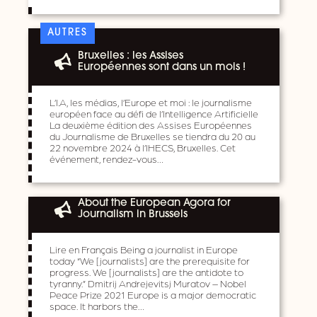
AUTRES
Bruxelles : les Assises
Européennes sont dans un mois !
L’I.A, les médias, l’Europe et moi : le journalisme
européen face au défi de l’Intelligence Artificielle
La deuxième édition des Assises Européennes
du Journalisme de Bruxelles se tiendra du 20 au
22 novembre 2024 à l’IHECS, Bruxelles. Cet
événement, rendez-vous…
About the European Agora for
Journalism in Brussels
Lire en Français Being a journalist in Europe
today “We [journalists] are the prerequisite for
progress. We [journalists] are the antidote to
tyranny.” Dmitrij Andrejevitsj Muratov – Nobel
Peace Prize 2021 Europe is a major democratic
space. It harbors the…