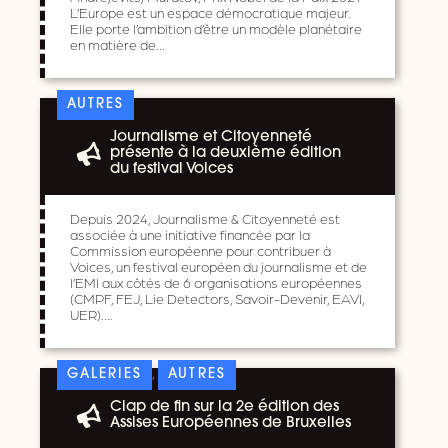
L’Europe est un espace démocratique majeur.
Elle porte l’ambition d’être un modèle planétaire
en matière de…
AUTRES
Journalisme et Citoyenneté
présente à la deuxième édition
du festival Voices
Depuis 2024, Journalisme & Citoyenneté est
associée à une initiative financée par la
Commission européenne pour contribuer à
Voices, un festival européen du journalisme et de
l’EMI aux côtés de 6 organisations européennes
(CMPF, FEJ, Lie Detectors, Savoir-Devenir, EAVI,
UER)….
,
GALERIES
AUTRES
Clap de fin sur la 2e édition des
Assises Européennes de Bruxelles