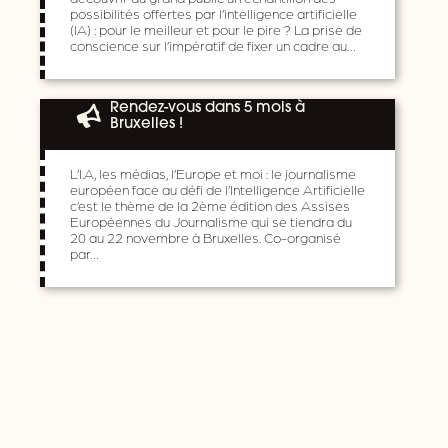
possibilités offertes par l’intelligence artificielle
(IA) : pour le meilleur et pour le pire ? La prise de
conscience sur l’impératif de fixer un cadre au…
Rendez-vous dans 5 mois à
Bruxelles !
L’I.A, les médias, l’Europe et moi : le journalisme
européen face au défi de l’Intelligence Artificielle
c’est le thème de la 2ème édition des Assises
Européennes du Journalisme qui se tiendra du
20 au 22 novembre à Bruxelles. Co-organisé
par…