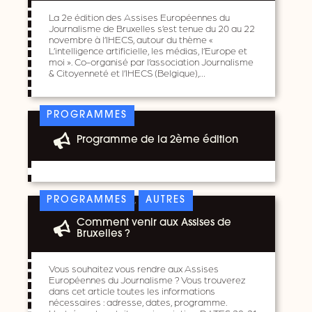
La 2e édition des Assises Européennes du
Journalisme de Bruxelles s’est tenue du 20 au 22
novembre à l’IHECS, autour du thème «
L’intelligence artificielle, les médias, l’Europe et
moi ». Co-organisé par l’association Journalisme
& Citoyenneté et l’IHECS (Belgique),…
PROGRAMMES
Programme de la 2ème édition
,
PROGRAMMES
AUTRES
Comment venir aux Assises de
Bruxelles ?
Vous souhaitez vous rendre aux Assises
Européennes du Journalisme ? Vous trouverez
dans cet article toutes les informations
nécessaires : adresse, dates, programme.