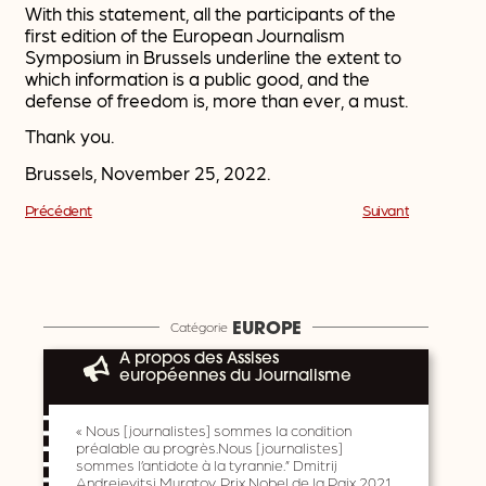
With this statement, all the participants of the
first edition of the European Journalism
Symposium in Brussels underline the extent to
which information is a public good, and the
defense of freedom is, more than ever, a must.
Thank you.
Brussels, November 25, 2022.
Précédent
Suivant
Catégorie
EUROPE
A propos des Assises
européennes du Journalisme
« Nous [journalistes] sommes la condition
préalable au progrès.Nous [journalistes]
sommes l’antidote à la tyrannie.” Dmitrij
Andrejevitsj Muratov, Prix Nobel de la Paix 2021