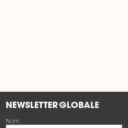
#VIDEO
#FAKE-NEWS, AUTRES-THEMES
#COLLEGE, LYCEE
Fake News dans l’Histoire
Nom de la structure: Spicee Éduc
Localisation : En ligne
Coordonnées :
contact.educ@spicee.com
EN SAVOIR PLUS
NEWSLETTER
GLOBALE
Nom