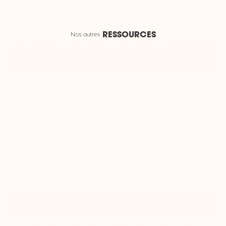
Nos autres
RESSOURCES
#VIDEO
#
#PRIMAIRE, COLLEGE, LYCEE, ADULTES
« Info Hunter » , mieux comprendre
la fabrique de l’information
Nom de la structure: Info Hunter
Coordonnées :
https://www.infohunter.education/contact
EN SAVOIR PLUS
#ECRIT
#ETUDES-RAPPORTS
#ADULTES
Mission flash sur l’éducation critique