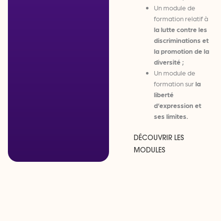
Un module de
formation relatif à
la lutte contre les
discriminations et
la promotion de la
diversité
;
Un module de
formation sur
la
liberté
d’expression et
ses limites.
DÉCOUVRIR LES
MODULES