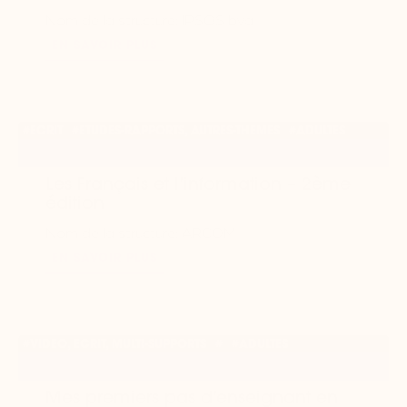
Nom de la structure: IPSOS bva
EN SAVOIR PLUS
#ECRIT
#ETUDES-RAPPORTS, AUTRES-THEMES
#ADULTES
Les Français et l’information – 2ème
édition
Nom de la structure: ARCOM
EN SAVOIR PLUS
#VIDEO, ECRIT, MULTI-SUPPORTS
#
#ADULTES
Mes premiers pas d’enseignant en