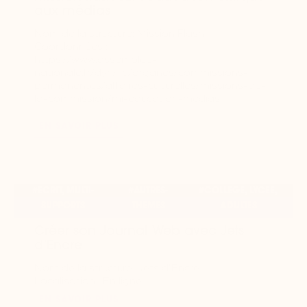
aux médias
Nom de la structure: Mission Flash
Coordonnées :
https://www.assemblee-
nationale.fr/dyn/16/organes/commissions-
permanentes/affaires-culturelles/missions-de-
la-commission/mi-education-medias
EN SAVOIR PLUS
#ECRIT, MULTI-
#AUTRES-
#COLLEGE, LYCEE,
SUPPORTS
THEMES
ADULTES
Créer son Journal Web avec Jets
d’Encre
Nom de la structure: Jets d'Encre
Localisation : En ligne
EN SAVOIR PLUS