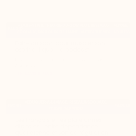
#FAKE-NEWS, THEORIE-DU-COMPLOT, RESEAUX-
#LYCEE,
#AUDIO
SOCIAUX, DISCOURS-DE-HAINE, AUTRES-THEMES
ADULTES
Faire du sport pour muscler son
esprit critique : le podcast
Nom de la structure: France Info Podcast,
Aurélie Jean
EN SAVOIR PLUS
#EDUQUER-A-L-IMAGE, RESEAUX-SOCIAUX,
#ECRIT
#ADULTES
ETUDES-RAPPORTS
Les Français et les plateformes
digitales : entre dépendance
quotidienne et soif de régulation