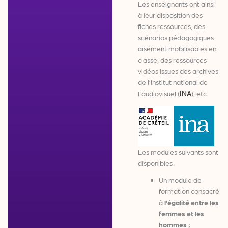
Les enseignants ont ainsi
à leur disposition des
fiches ressources, des
scénarios pédagogiques
aisément mobilisables en
classe, des ressources
vidéos issues des archives
de l’Institut national de
l'audiovisuel (
), etc.
INA
Les modules suivants sont
disponibles :
Un module de
formation consacré
à
l’égalité entre les
femmes et les
hommes ;