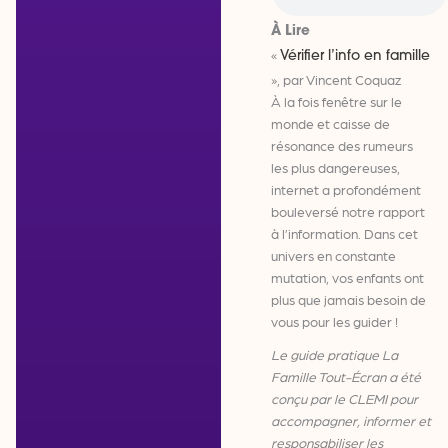
À Lire
«
Vérifier l’info en famille
», par Vincent Coquaz
À la fois fenêtre sur le
monde et caisse de
résonance des rumeurs
les plus dangereuses,
internet a profondément
bouleversé notre rapport
à l’information. Dans cet
univers en constante
mutation, vos enfants ont
plus que jamais besoin de
vous pour les guider !
Le guide pratique La
Famille Tout-Écran a été
conçu par le CLEMI pour
accompagner, informer et
responsabiliser les