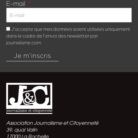
IA GÉNÉRATIVE : DES DÉFIS POUR
L’AVENIR DE L’INTERNET OUVERT
Nom de la structure: ARCEP
EN SAVOIR PLUS
#VIDEO, AUTRES_SUPPORT
#
#COLLEGE, LYCEE, ADULTES
« Traqueurs d’infox » l’escape game –
Les Déclencheurs
Nom de la structure: Les Déclencheurs
Coordonnées :
Association Les Déclencheurs
Cheffe de projet et contact :
Isabelle Saussol,
isabelle.lesdeclencheurs@gmail.com