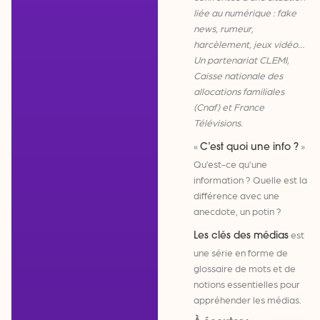
liée au numérique : fake
news, rumeur,
harcèlement, jeux vidéo…
Un partenariat CLEMI,
Caisse nationale des
allocations familiales
(Cnaf) et France
Télévisions.
«
»
C’est quoi une info ?
Qu’est-ce qu’une
information ? Quelle est la
différence avec une
anecdote, un potin ?
est
Les clés des médias
une série en forme de
glossaire de mots et de
notions essentielles pour
appréhender les médias.