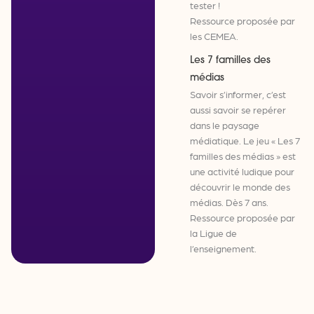
tester !
Ressource proposée par
les CEMEA.
Les 7 familles des
médias
Savoir s’informer, c’est
aussi savoir se repérer
dans le paysage
médiatique. Le jeu « Les 7
familles des médias » est
une activité ludique pour
découvrir le monde des
médias. Dès 7 ans.
Ressource proposée par
la Ligue de
l’enseignement.