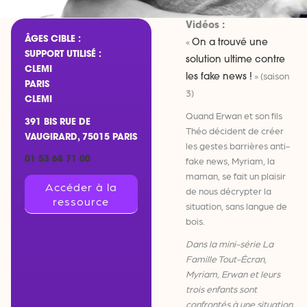
Vidéos :
ÂGES CIBLE :
«
On a trouvé une
SUPPORT UTILISÉ :
solution ultime contre
CLEMI
» (saison
les fake news !
PARIS
3)
CLEMI
Quand Erwan et son fils
391 BIS RUE DE
Théo décident de créer
VAUGIRARD, 75015 PARIS
les gestes barrières anti-
01 53 68 71 00
fake news, Myriam, la
maman, se fait un plaisir
Accéder à la
de nous décrypter la
ressource
situation, sans langue de
bois.
Dans la mini-série La
Famille Tout-Écran,
Myriam, Erwan et leurs
trois enfants sont
confrontés à une situation