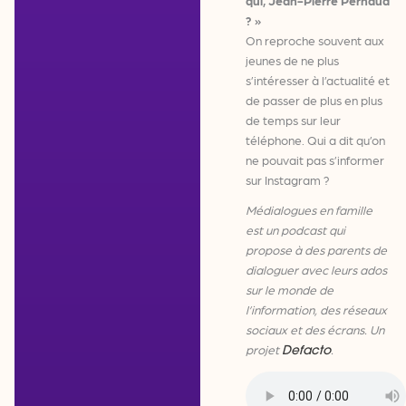
qui, Jean-Pierre Pernaud
? »
On reproche souvent aux
jeunes de ne plus
s’intéresser à l’actualité et
de passer de plus en plus
de temps sur leur
téléphone. Qui a dit qu’on
ne pouvait pas s’informer
sur Instagram ?
Médialogues en famille
est un podcast qui
propose à des parents de
dialoguer avec leurs ados
sur le monde de
l’information, des réseaux
sociaux et des écrans. Un
projet
.
Defacto