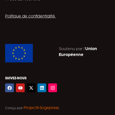
EN SAVOIR PLUS
#ECRIT, MULTI-SUPPORTS
#
#PRIMAIRE, COLLEGE
1 jour 1 actu : Les reporters du
monde , Milan Presse
Nom de la structure: 1jour1actu, Milan Presse
Localisation : Toulouse
Coordonnées :
Pour contacter la rédaction :
envoyez un courrier à
1jour1actu
– 1, rond
point Einsenhower, 31101 Toulouse cedex
9
utilisez le formulaire de contact présent
.
milanpresse.com
par téléphone : 05 67 80 50 00