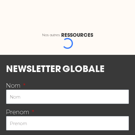
Nos autres
RESSOURCES
#
#
#PRIMAIRE
Maîtrise ton web, par Signes de sens
Nom de la structure: Signe de sens
Localisation : Lille
Coordonnées :
contact@signesdesens.org
03 20 06 00 45
EN SAVOIR PLUS
#ECRIT
#AUTRES-THEMES
#ADULTES