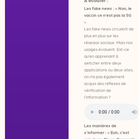
À écouter :
Les fake news : « Non, le
vaccin ce n’est pas la 5G
»
Les fake news circulent de
plus en plus sur les
réseaux sociaux. Mais nos
usages évoluent. Est-ce
qu’en apprenant à
switcher entre deux
applications ou deux sites,
on n’a pas également
acquis des réflexes de
vérification de
l’information ?
Les manières de
s’informer : « Euh, c’est