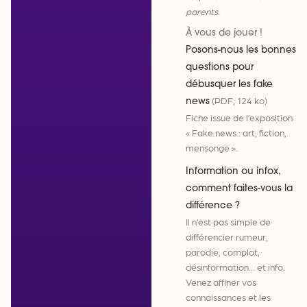
parents.
À vous de jouer !
Posons-nous les bonnes
questions pour
débusquer les fake
(PDF, 124 ko)
news
Fiche issue de l’exposition
« Fake news : art, fiction,
mensonge ».
Information ou infox,
comment faites-vous la
différence ?
Il n’est pas simple de
différencier rumeur,
parodie, complot,
désinformation… et info.
Venez affiner vos
connaissances et les