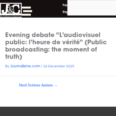
Search
Skip
Français
to
English
content
Evening debate “L’audiovisuel
public: l’heure de vérité” (Public
broadcasting: the moment of
truth)
By
/
26 December 2025
Journalisme.com
Next Soirées Assises
→