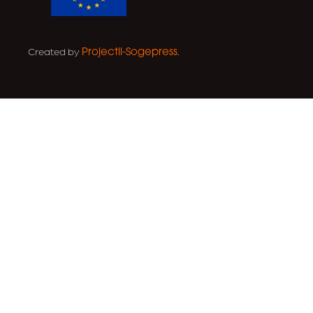
Created by
.
Projectil-Sogepress