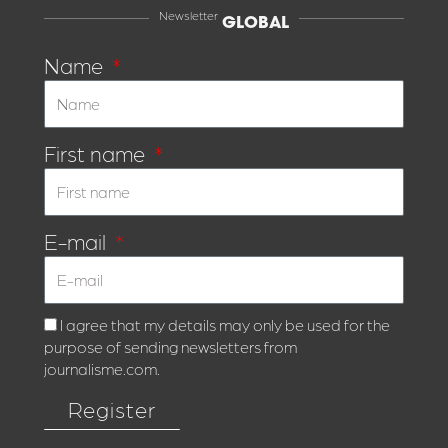
Newsletter
GLOBAL
Name
First name
E-mail
I agree that my details may only be used for the
purpose of sending newsletters from
journalisme.com.
Register