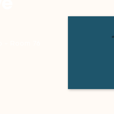
ve
ro - Room 76