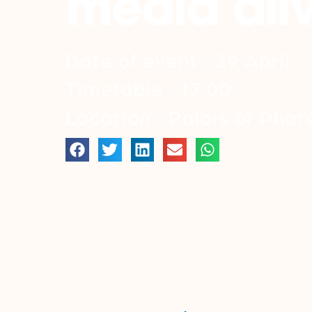
media ali
Date of event : 29 April
Timetable : 17:00
Location : Palais of Pha