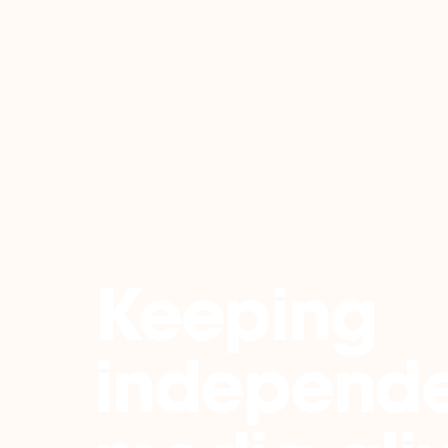
Back
Keeping
independ