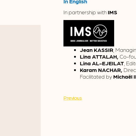
In English
In partnership with
IMS
Jean KASSIR
, Managi
Lina ATTALAH,
Co-fou
Lina AL-EJEILAT
, Edi
Karam NACHAR,
Direc
Facilitated by
Michaël 
Previous