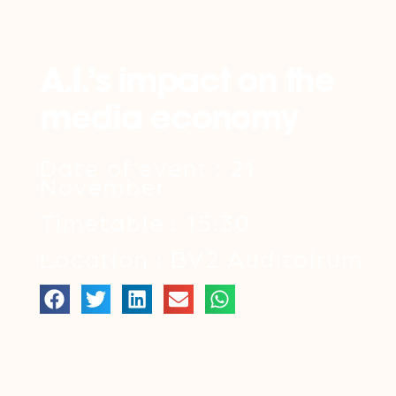
Back
A.I.’s impact on the
media economy
Date of event : 21
November
Timetable : 15:30
Location : BV2 Auditoirum