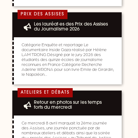
PRIX DES ASSISES
Les lauréat·es des Prix des Assises
du Journalisme 2026
Catégorie Enquête et reportage Le
documentaire Inside Gaza réalisé par Hélène
LAM TRONG Désigné par le jury 2026 des
étudiants des quinze écoles de journalisme
reconnues en France Catégorie Recherche
Adeline WRONA pour son livre Emile de Girardin,
le Napoléon…
ATELIERS ET DÉBATS
Retour en photos sur les temps
forts du mercredi
Ce mercredi 8 avril marquait la 2ème journée
des Assises, une journée ponctuée par de
nombreux ateliers et débats ainsi que la soirée
du « procès des Assises » au Tribunal de Justice