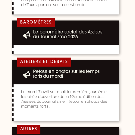
de Tours, portant sur la question de…
BAROMÈTRES
Le baromètre social des Assises
du Journalisme 2026
ATELIERS ET DÉBATS
Retour en photos sur les temps
forts du mardi
Le mardi 7 avril se tenait la première journée et
la soirée d’ouverture de la 19ème édition des
Assises du Journalisme ! Retour en photos des
moments forts :
…
AUTRES