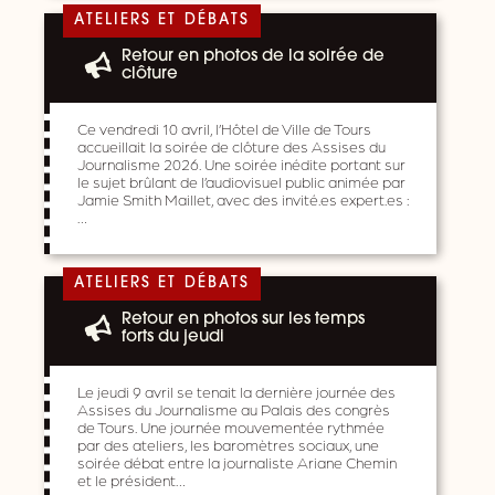
ATELIERS ET DÉBATS
Retour en photos de la soirée de
clôture
Ce vendredi 10 avril, l’Hôtel de Ville de Tours
accueillait la soirée de clôture des Assises du
Journalisme 2026. Une soirée inédite portant sur
le sujet brûlant de l’audiovisuel public animée par
Jamie Smith Maillet, avec des invité.es expert.es :
…
ATELIERS ET DÉBATS
Retour en photos sur les temps
forts du jeudi
Le jeudi 9 avril se tenait la dernière journée des
Assises du Journalisme au Palais des congrès
de Tours. Une journée mouvementée rythmée
par des ateliers, les baromètres sociaux, une
soirée débat entre la journaliste Ariane Chemin
et le président…