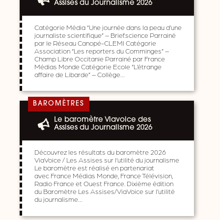
Assises du Journalisme 2026
Catégorie Média “Une journée dans la peau d’une
journaliste scientifique” – Brief.science Parrainé
par le Réseau Canopé-CLEMI Catégorie
Association “Les reporters du Comminges” –
Champ Libre Occitanie Parrainé par France
Médias Monde Catégorie Ecole “L’étrange
affaire de Libarde” – Collège…
BAROMÈTRES
Le baromètre Viavoice des
Assises du Journalisme 2026
Découvrez les résultats du baromètre 2026
ViaVoice / Les Assises sur l’utilité du journalisme
Le baromètre est réalisé en partenariat
avec France Médias Monde, France Télévision,
Radio France et Ouest France. Dixième édition
du Baromètre Les Assises/ViaVoice sur l’utilité
du journalisme…