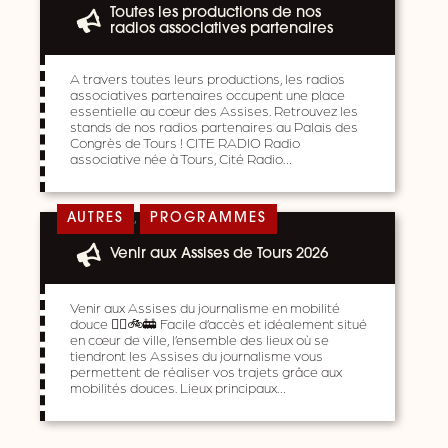
Toutes les productions de nos
radios associatives partenaires
A travers toutes leurs productions, les radios
associatives partenaires occupent une place
essentielle au cœur des Assises. Retrouvez les
stands de nos radios partenaires au Palais des
Congrès de Tours ! CITE RADIO Radio
associative née à Tours, Cité Radio…
,
AUTRES
PROGRAMMES
Venir aux Assises de Tours 2026
Venir aux Assises du journalisme en mobilité
douce 🚶‍♀️🚲🚋 Facile d’accès et idéalement situé
en cœur de ville, l’ensemble des lieux où se
tiendront les Assises du journalisme vous
permettent de réaliser vos trajets grâce aux
mobilités douces. Lieux principaux…