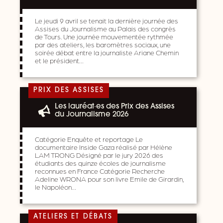
Le jeudi 9 avril se tenait la dernière journée des
Assises du Journalisme au Palais des congrès
de Tours. Une journée mouvementée rythmée
par des ateliers, les baromètres sociaux, une
soirée débat entre la journaliste Ariane Chemin
et le président…
PRIX DES ASSISES
Les lauréat·es des Prix des Assises
du Journalisme 2026
Catégorie Enquête et reportage Le
documentaire Inside Gaza réalisé par Hélène
LAM TRONG Désigné par le jury 2026 des
étudiants des quinze écoles de journalisme
reconnues en France Catégorie Recherche
Adeline WRONA pour son livre Emile de Girardin,
le Napoléon…
ATELIERS ET DÉBATS