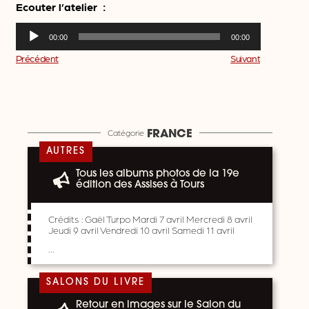
Ecouter l’atelier :
Lecteur
00:00
00:00
audio
Précédent
Suivant
Catégorie
FRANCE
AUTRES
Tous les albums photos de la 19e
édition des Assises à Tours
Crédits : Gaël Turpo Mardi 7 avril Mercredi 8 avril
Jeudi 9 avril Vendredi 10 avril Samedi 11 avril
…
SALONS DU LIVRE
Retour en images sur le Salon du