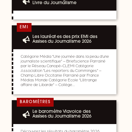
Livre du Journalisme
EMI
Les lauréat·es des prix EMI des
Assises du Journalisme 2026
Catégorie Média “Une journée dans la peau d’une
journaliste scientifique” – Brief.science Parrainé
par le Réseau Canopé-CLEMI Catégorie
Association “Les reporters du Comminges” –
Champ Libre Occitanie Parrainé par France
Médias Monde Catégorie Ecole “L’étrange
affaire de Libarde” – Collège…
BAROMÈTRES
Le baromètre Viavoice des
Assises du Journalisme 2026
Découvrez les résultats du baromètre 2026