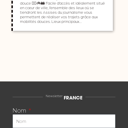
douce 🚶‍♀️🚲🚋 Facile d’accès et idéalement situé
en cœur de ville, l’ensemble des lieux où se
tiendront les Assises du journalisme vous
permettent de réaliser vos trajets grâce aux
mobilités douces. Lieux principaux…
Newsletter
FRANCE
Nom