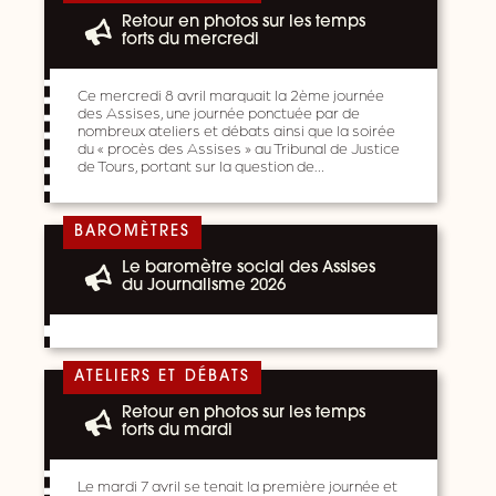
Retour en photos sur les temps
forts du mercredi
Ce mercredi 8 avril marquait la 2ème journée
des Assises, une journée ponctuée par de
nombreux ateliers et débats ainsi que la soirée
du « procès des Assises » au Tribunal de Justice
de Tours, portant sur la question de…
BAROMÈTRES
Le baromètre social des Assises
du Journalisme 2026
ATELIERS ET DÉBATS
Retour en photos sur les temps
forts du mardi
Le mardi 7 avril se tenait la première journée et