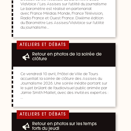
ViaVoice / Les Assises sur l’utilité du journalisme
Le baromètre est réalisé en partenariat
avec France Médias Monde, France Télévision,
Radio France et Ouest France. Dixième édition
du Baromètre Les Assises/ViaVoice sur l’utilité
du journalisme…
ATELIERS ET DÉBATS
Retour en photos de la soirée de
clôture
Ce vendredi 10 avril, l’Hôtel de Ville de Tours
accueillait la soirée de clôture des Assises du
Journalisme 2026. Une soirée inédite portant sur
le sujet brûlant de l’audiovisuel public animée par
Jamie Smith Maillet, avec des invité.es expert.es :
…
ATELIERS ET DÉBATS
Retour en photos sur les temps
forts du jeudi