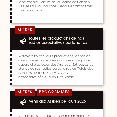
la soirée d’ouverture de la 19ème édition des
Assises du Journalisme ! Retour en photos des
moments forts :
…
AUTRES
Toutes les productions de nos
radios associatives partenaires
A travers toutes leurs productions, les radios
associatives partenaires occupent une place
essentielle au cœur des Assises. Retrouvez les
stands de nos radios partenaires au Palais des
Congrès de Tours ! CITE RADIO Radio
associative née à Tours, Cité Radio…
,
AUTRES
PROGRAMMES
Venir aux Assises de Tours 2026
Venir aux Assises du journalisme en mobilité