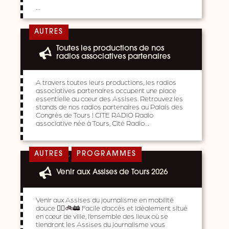
…
AUTRES
Toutes les productions de nos
radios associatives partenaires
A travers toutes leurs productions, les radios
associatives partenaires occupent une place
essentielle au cœur des Assises. Retrouvez les
stands de nos radios partenaires au Palais des
Congrès de Tours ! CITE RADIO Radio
associative née à Tours, Cité Radio…
,
AUTRES
PROGRAMMES
Venir aux Assises de Tours 2026
Venir aux Assises du journalisme en mobilité
douce 🚶‍♀️🚲🚋 Facile d’accès et idéalement situé
en cœur de ville, l’ensemble des lieux où se
tiendront les Assises du journalisme vous