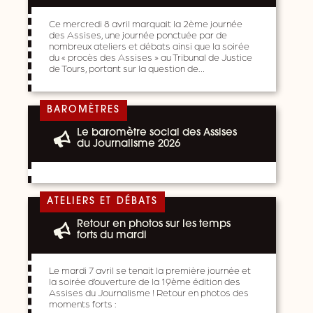
Ce mercredi 8 avril marquait la 2ème journée
des Assises, une journée ponctuée par de
nombreux ateliers et débats ainsi que la soirée
du « procès des Assises » au Tribunal de Justice
de Tours, portant sur la question de…
BAROMÈTRES
Le baromètre social des Assises
du Journalisme 2026
ATELIERS ET DÉBATS
Retour en photos sur les temps
forts du mardi
Le mardi 7 avril se tenait la première journée et
la soirée d’ouverture de la 19ème édition des
Assises du Journalisme ! Retour en photos des
moments forts :