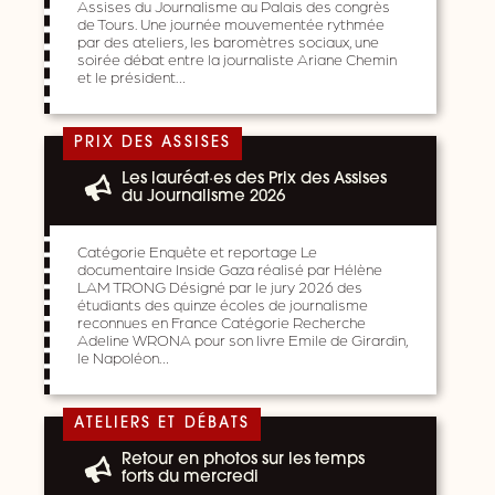
Assises du Journalisme au Palais des congrès
de Tours. Une journée mouvementée rythmée
par des ateliers, les baromètres sociaux, une
soirée débat entre la journaliste Ariane Chemin
et le président…
PRIX DES ASSISES
Les lauréat·es des Prix des Assises
du Journalisme 2026
Catégorie Enquête et reportage Le
documentaire Inside Gaza réalisé par Hélène
LAM TRONG Désigné par le jury 2026 des
étudiants des quinze écoles de journalisme
reconnues en France Catégorie Recherche
Adeline WRONA pour son livre Emile de Girardin,
le Napoléon…
ATELIERS ET DÉBATS
Retour en photos sur les temps
forts du mercredi