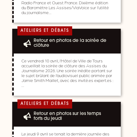
Radio France et Ouest France. Dixième édition
du Baromètre Les Assises/ViaVoice sur l’utilité
du journalisme…
ATELIERS ET DÉBATS
Retour en photos de la soirée de
clôture
Ce vendredi 10 avril, l’Hôtel de Ville de Tours
accueillait la soirée de clôture des Assises du
Journalisme 2026. Une soirée inédite portant sur
le sujet brûlant de l’audiovisuel public animée par
Jamie Smith Maillet, avec des invité.es expert.es :
…
ATELIERS ET DÉBATS
Retour en photos sur les temps
forts du jeudi
Le jeudi 9 avril se tenait la dernière journée des