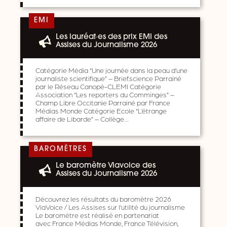
EMI
Les lauréat·es des prix EMI des
Assises du Journalisme 2026
Catégorie Média “Une journée dans la peau d’une
journaliste scientifique” – Brief.science Parrainé
par le Réseau Canopé-CLEMI Catégorie
Association “Les reporters du Comminges” –
Champ Libre Occitanie Parrainé par France
Médias Monde Catégorie Ecole “L’étrange
affaire de Libarde” – Collège…
BAROMÈTRES
Le baromètre Viavoice des
Assises du Journalisme 2026
Découvrez les résultats du baromètre 2026
ViaVoice / Les Assises sur l’utilité du journalisme
Le baromètre est réalisé en partenariat
avec France Médias Monde, France Télévision,