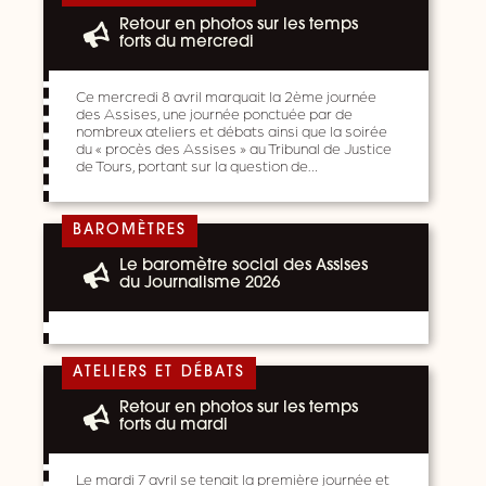
Retour en photos sur les temps
forts du mercredi
Ce mercredi 8 avril marquait la 2ème journée
des Assises, une journée ponctuée par de
nombreux ateliers et débats ainsi que la soirée
du « procès des Assises » au Tribunal de Justice
de Tours, portant sur la question de…
BAROMÈTRES
Le baromètre social des Assises
du Journalisme 2026
ATELIERS ET DÉBATS
Retour en photos sur les temps
forts du mardi
Le mardi 7 avril se tenait la première journée et