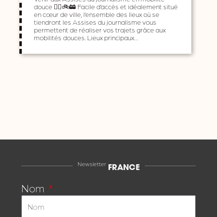
douce 🚶‍♀️🚲🚋 Facile d’accès et idéalement situé
en cœur de ville, l’ensemble des lieux où se
tiendront les Assises du journalisme vous
permettent de réaliser vos trajets grâce aux
mobilités douces. Lieux principaux…
Newsletter
FRANCE
Nom