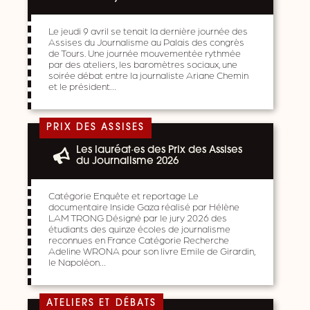
Le jeudi 9 avril se tenait la dernière journée des
Assises du Journalisme au Palais des congrès
de Tours. Une journée mouvementée rythmée
par des ateliers, les baromètres sociaux, une
soirée débat entre la journaliste Ariane Chemin
et le président…
PRIX DES ASSISES
Les lauréat·es des Prix des Assises
du Journalisme 2026
Catégorie Enquête et reportage Le
documentaire Inside Gaza réalisé par Hélène
LAM TRONG Désigné par le jury 2026 des
étudiants des quinze écoles de journalisme
reconnues en France Catégorie Recherche
Adeline WRONA pour son livre Emile de Girardin,
le Napoléon…
ATELIERS ET DÉBATS