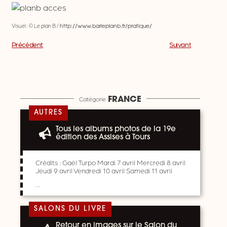
Visuel : © Le plan B /
http://www.barleplanb.fr/pratique/
Précédent
Suivant
Catégorie
FRANCE
AUTRES
Tous les albums photos de la 19e
édition des Assises à Tours
Crédits : Gaël Turpo Mardi 7 avril Mercredi 8 avril
Jeudi 9 avril Vendredi 10 avril Samedi 11 avril
…
SALONS DU LIVRE
Retour en images sur le Salon du