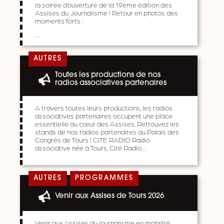
la soirée d’ouverture de la 19ème édition des
Assises du Journalisme ! Retour en photos des
moments forts :
…
AUTRES
Toutes les productions de nos
radios associatives partenaires
A travers toutes leurs productions, les radios
associatives partenaires occupent une place
essentielle au cœur des Assises. Retrouvez les
stands de nos radios partenaires au Palais des
Congrès de Tours ! CITE RADIO Radio
associative née à Tours, Cité Radio…
,
AUTRES
PROGRAMMES
Venir aux Assises de Tours 2026
Venir aux Assises du journalisme en mobilité