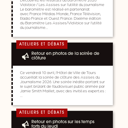
ViaVoice / Les Assises sur l’utilité du journalisme
Le baromètre est réalisé en partenariat
avec France Médias Monde, France Télévision,
Radio France et Ouest France. Dixième édition
du Baromètre Les Assises/ViaVoice sur l’utilité
du journalisme…
ATELIERS ET DÉBATS
Retour en photos de la soirée de
clôture
Ce vendredi 10 avril, l’Hôtel de Ville de Tours
accueillait la soirée de clôture des Assises du
Journalisme 2026. Une soirée inédite portant sur
le sujet brûlant de l’audiovisuel public animée par
Jamie Smith Maillet, avec des invité.es expert.es :
…
ATELIERS ET DÉBATS
Retour en photos sur les temps
forts du jeudi