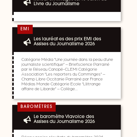
Livre du Journalisme
EMI
Les lauréat·es des prix EMI des
Assises du Journalisme 2026
Catégorie Média “Une journée dans la peau d’une
journaliste scientifique” – Brief.science Parrainé
par le Réseau Canopé-CLEMI Catégorie
Association “Les reporters du Comminges” –
Champ Libre Occitanie Parrainé par France
Médias Monde Catégorie Ecole “L’étrange
affaire de Libarde” – Collège…
BAROMÈTRES
Le baromètre Viavoice des
Assises du Journalisme 2026
Découvrez les résultats du baromètre 2026