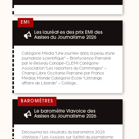
EMI
Les lauréat·es des prix EMI des
Assises du Journalisme 2026
Catégorie Média “Une journée dans la peau d’une
journaliste scientifique” – Brief.science Parrainé
par le Réseau Canopé-CLEMI Catégorie
Association “Les reporters du Comminges” –
Champ Libre Occitanie Parrainé par France
Médias Monde Catégorie Ecole “L’étrange
affaire de Libarde” – Collège…
BAROMÈTRES
Le baromètre Viavoice des
Assises du Journalisme 2026
Découvrez les résultats du baromètre 2026
ViaVoice / Les Assises sur l’utilité du journalisme