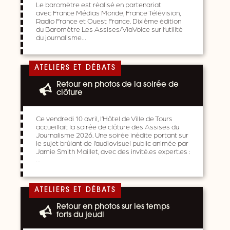
Le baromètre est réalisé en partenariat
avec France Médias Monde, France Télévision,
Radio France et Ouest France. Dixième édition
du Baromètre Les Assises/ViaVoice sur l’utilité
du journalisme…
ATELIERS ET DÉBATS
Retour en photos de la soirée de
clôture
Ce vendredi 10 avril, l’Hôtel de Ville de Tours
accueillait la soirée de clôture des Assises du
Journalisme 2026. Une soirée inédite portant sur
le sujet brûlant de l’audiovisuel public animée par
Jamie Smith Maillet, avec des invité.es expert.es :
…
ATELIERS ET DÉBATS
Retour en photos sur les temps
forts du jeudi