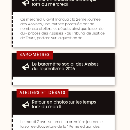
Retour en photos sur les temps
forts du mercredi
Ce mercredi 8 avril marquait la 2ème journée
des Assises, une journée ponctuée par de
nombreux ateliers et débats ainsi que la soirée
du « procès des Assises » au Tribunal de Justice
de Tours, portant sur la question de…
BAROMÈTRES
Le baromètre social des Assises
du Journalisme 2026
ATELIERS ET DÉBATS
Retour en photos sur les temps
forts du mardi
Le mardi 7 avril se tenait la première journée et
la soirée d’ouverture de la 19ème édition des