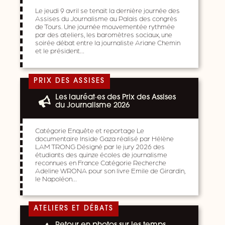
Le jeudi 9 avril se tenait la dernière journée des
Assises du Journalisme au Palais des congrès
de Tours. Une journée mouvementée rythmée
par des ateliers, les baromètres sociaux, une
soirée débat entre la journaliste Ariane Chemin
et le président…
PRIX DES ASSISES
Les lauréat·es des Prix des Assises
du Journalisme 2026
Catégorie Enquête et reportage Le
documentaire Inside Gaza réalisé par Hélène
LAM TRONG Désigné par le jury 2026 des
étudiants des quinze écoles de journalisme
reconnues en France Catégorie Recherche
Adeline WRONA pour son livre Emile de Girardin,
le Napoléon…
ATELIERS ET DÉBATS