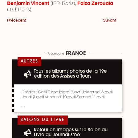
Benjamin Vincent
(IFP-Paris),
Faiza Zerouala
(IPJ-Paris)
Précédent
Suivant
Catégorie
FRANCE
AUTRES
Tous les albums photos de la 19e
édition des Assises à Tours
Crédits : Gaël Turpo Mardi 7 avril Mercredi 8 avril
Jeudi 9 avril Vendredi 10 avril Samedi 11 avril
…
SALONS DU LIVRE
Retour en images sur le Salon du
Livre du Journalisme