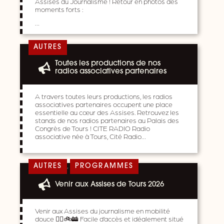
Assises du Journalisme ! Retour en photos des
moments forts :
…
AUTRES
Toutes les productions de nos
radios associatives partenaires
A travers toutes leurs productions, les radios
associatives partenaires occupent une place
essentielle au cœur des Assises. Retrouvez les
stands de nos radios partenaires au Palais des
Congrès de Tours ! CITE RADIO Radio
associative née à Tours, Cité Radio…
,
AUTRES
PROGRAMMES
Venir aux Assises de Tours 2026
Venir aux Assises du journalisme en mobilité
douce 🚶‍♀️🚲🚋 Facile d’accès et idéalement situé