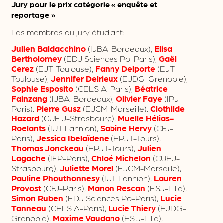
Jury pour le prix catégorie « enquête et
reportage »
Les membres du jury étudiant:
Julien Baldacchino
(IJBA-Bordeaux),
Elisa
Bertholomey
(EDJ Sciences Po-Paris),
Gaël
Cerez
(EJT-Toulouse),
Fanny Delporte
(EJT-
Toulouse),
Jennifer Delrieux
(EJDG-Grenoble),
Sophie Esposito
(CELS A-Paris),
Béatrice
Fainzang
(IJBA-Bordeaux),
Olivier Faye
(IPJ-
Paris),
Pierre Gusz
(EJCM-Marseille),
Clothilde
Hazard
(CUE J-Strasbourg),
Muelle Hélias-
Roelants
(IUT Lannion),
Sabine Hervy
(CFJ-
Paris),
Jessica Ibelaïdene
(EPJT-Tours),
Thomas Jonckeau
(EPJT-Tours),
Julien
Lagache
(IFP-Paris),
Chloé Michelon
(CUEJ-
Strasbourg),
Juliette Morel
(EJCM-Marseille),
Pauline Phouthonnesy
(IUT Lannion),
Lauren
Provost
(CFJ-Paris),
Manon Rescan
(ESJ-Lille),
Simon Ruben
(EDJ Sciences Po-Paris),
Lucie
Tanneau
(CELS A-Paris),
Lucie Thiery
(EJDG-
Grenoble),
Maxime Vaudano
(ES J-Lille),