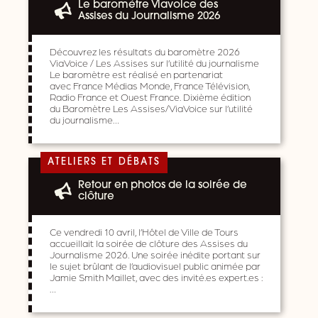
Le baromètre Viavoice des
Assises du Journalisme 2026
Découvrez les résultats du baromètre 2026
ViaVoice / Les Assises sur l’utilité du journalisme
Le baromètre est réalisé en partenariat
avec France Médias Monde, France Télévision,
Radio France et Ouest France. Dixième édition
du Baromètre Les Assises/ViaVoice sur l’utilité
du journalisme…
ATELIERS ET DÉBATS
Retour en photos de la soirée de
clôture
Ce vendredi 10 avril, l’Hôtel de Ville de Tours
accueillait la soirée de clôture des Assises du
Journalisme 2026. Une soirée inédite portant sur
le sujet brûlant de l’audiovisuel public animée par
Jamie Smith Maillet, avec des invité.es expert.es :
…