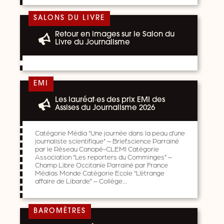
SALONS DU LIVRE
Retour en images sur le Salon du
Livre du Journalisme
EMI
Les lauréat·es des prix EMI des
Assises du Journalisme 2026
Catégorie Média “Une journée dans la peau d’une
journaliste scientifique” – Brief.science Parrainé
par le Réseau Canopé-CLEMI Catégorie
Association “Les reporters du Comminges” –
Champ Libre Occitanie Parrainé par France
Médias Monde Catégorie Ecole “L’étrange
affaire de Libarde” – Collège…
BAROMÈTRES