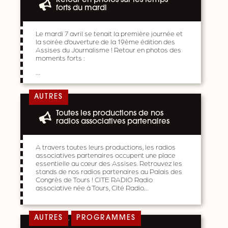
Retour en photos sur les temps
forts du mardi
Le mardi 7 avril se tenait la première journée et
la soirée d’ouverture de la 19ème édition des
Assises du Journalisme ! Retour en photos des
moments forts :
…
AUTRES
Toutes les productions de nos
radios associatives partenaires
A travers toutes leurs productions, les radios
associatives partenaires occupent une place
essentielle au cœur des Assises. Retrouvez les
stands de nos radios partenaires au Palais des
Congrès de Tours ! CITE RADIO Radio
associative née à Tours, Cité Radio…
,
AUTRES
PROGRAMMES