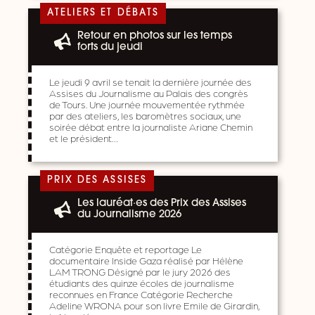
ATELIERS ET DÉBATS
Retour en photos sur les temps
forts du jeudi
Le jeudi 9 avril se tenait la dernière journée des
Assises du Journalisme au Palais des congrès
de Tours. Une journée mouvementée rythmée
par des ateliers, les baromètres sociaux, une
soirée débat entre la journaliste Ariane Chemin
et le président…
PRIX DES ASSISES
Les lauréat·es des Prix des Assises
du Journalisme 2026
Catégorie Enquête et reportage Le
documentaire Inside Gaza réalisé par Hélène
LAM TRONG Désigné par le jury 2026 des
étudiants des quinze écoles de journalisme
reconnues en France Catégorie Recherche
Adeline WRONA pour son livre Emile de Girardin,