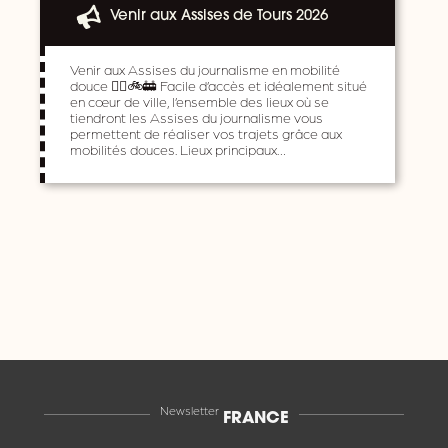
Venir aux Assises de Tours 2026
Venir aux Assises du journalisme en mobilité
douce 🚶‍♀️🚲🚋 Facile d’accès et idéalement situé
en cœur de ville, l’ensemble des lieux où se
tiendront les Assises du journalisme vous
permettent de réaliser vos trajets grâce aux
mobilités douces. Lieux principaux…
Newsletter
FRANCE