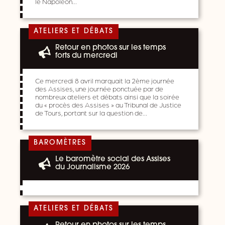
le Napoléon…
ATELIERS ET DÉBATS
Retour en photos sur les temps
forts du mercredi
Ce mercredi 8 avril marquait la 2ème journée
des Assises, une journée ponctuée par de
nombreux ateliers et débats ainsi que la soirée
du « procès des Assises » au Tribunal de Justice
de Tours, portant sur la question de…
BAROMÈTRES
Le baromètre social des Assises
du Journalisme 2026
ATELIERS ET DÉBATS