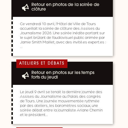
Retour en photos de la soirée de
clôture
Ce vendredi 10 avril, l’Hôtel de Ville de Tours
accueillait la soirée de clôture des Assises du
Journalisme 2026. Une soirée inédite portant sur
le sujet brûlant de l’audiovisuel public animée par
Jamie Smith Maillet, avec des invité.es expert.es :
…
ATELIERS ET DÉBATS
Retour en photos sur les temps
forts du jeudi
Le jeudi 9 avril se tenait la dernière journée des
Assises du Journalisme au Palais des congrès
de Tours. Une journée mouvementée rythmée
par des ateliers, les baromètres sociaux, une
soirée débat entre la journaliste Ariane Chemin
et le président…