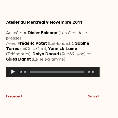
Atelier du Mercredi 9 Novembre 2011
Animé par
Didier Falcand
(Les Clés de la
presse)
Avec
Frédéric Potet
(LeMonde.fr),
Sabine
Torres
(dijOnscOpe),
Yannick Lainé
(Télénantes),
Dalya Daoud
(Rue89Lyon) et
Gilles Danet
(Le Télégramme)
Lecteur
00:00
00:00
audio
Précédent
Suivant