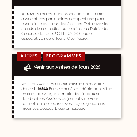
A travers toutes leurs productions, les radios
associatives partenaires occupent une place
essentielle au cœur des Assises. Retrouvez les
stands de nos radios partenaires au Palais des
Congrès de Tours ! CITE RADIO Radio
associative née à Tours, Cité Radio…
,
AUTRES
PROGRAMMES
Venir aux Assises de Tours 2026
Venir aux Assises du journalisme en mobilité
douce 🚶‍♀️🚲🚋 Facile d’accès et idéalement situé
en cœur de ville, l’ensemble des lieux où se
tiendront les Assises du journalisme vous
permettent de réaliser vos trajets grâce aux
mobilités douces. Lieux principaux…