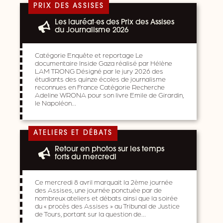
PRIX DES ASSISES
Les lauréat·es des Prix des Assises
du Journalisme 2026
Catégorie Enquête et reportage Le
documentaire Inside Gaza réalisé par Hélène
LAM TRONG Désigné par le jury 2026 des
étudiants des quinze écoles de journalisme
reconnues en France Catégorie Recherche
Adeline WRONA pour son livre Emile de Girardin,
le Napoléon…
ATELIERS ET DÉBATS
Retour en photos sur les temps
forts du mercredi
Ce mercredi 8 avril marquait la 2ème journée
des Assises, une journée ponctuée par de
nombreux ateliers et débats ainsi que la soirée
du « procès des Assises » au Tribunal de Justice
de Tours, portant sur la question de…