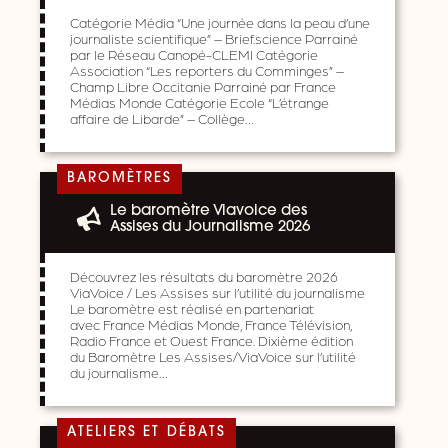
Catégorie Média “Une journée dans la peau d’une
journaliste scientifique” – Brief.science Parrainé
par le Réseau Canopé-CLEMI Catégorie
Association “Les reporters du Comminges” –
Champ Libre Occitanie Parrainé par France
Médias Monde Catégorie Ecole “L’étrange
affaire de Libarde” – Collège…
BAROMÈTRES
Le baromètre Viavoice des
Assises du Journalisme 2026
Découvrez les résultats du baromètre 2026
ViaVoice / Les Assises sur l’utilité du journalisme
Le baromètre est réalisé en partenariat
avec France Médias Monde, France Télévision,
Radio France et Ouest France. Dixième édition
du Baromètre Les Assises/ViaVoice sur l’utilité
du journalisme…
ATELIERS ET DÉBATS