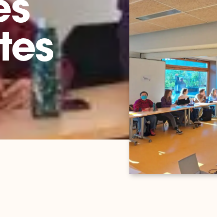
es
tes