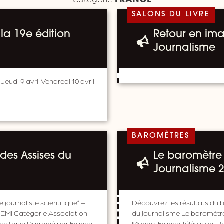
FRANCE
SALONS DU LIVRE
la 19e édition
Retour en ima
Journalisme
 Jeudi 9 avril Vendredi 10 avril
BAROMÈTRES
 des Assises du
Le baromètre 
Journalisme 
journaliste scientifique” –
Découvrez les résultats du b
LEMI Catégorie Association
du journalisme Le baromètre
citanie Parrainé par France
Monde, France Télévision, R