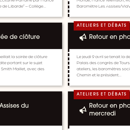
e de Libarde” – Collège…
Baromètre Les Assises/ViaVoi
ATELIERS ET DÉBATS
rée de clôture
Retour en phot
eillait la soirée de clôture
Le jeudi 9 avril se tenait la
te portant sur le sujet
Palais des congrès de Tour
 Smith Maillet, avec des
ateliers, les baromètres soci
Chemin et le président…
ATELIERS ET DÉBATS
 Assises du
Retour en phot
mercredi