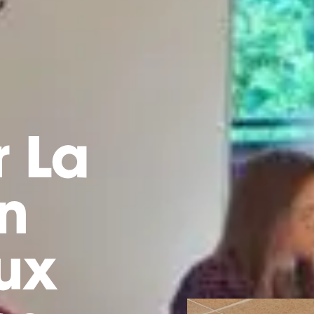
 La
on
ux