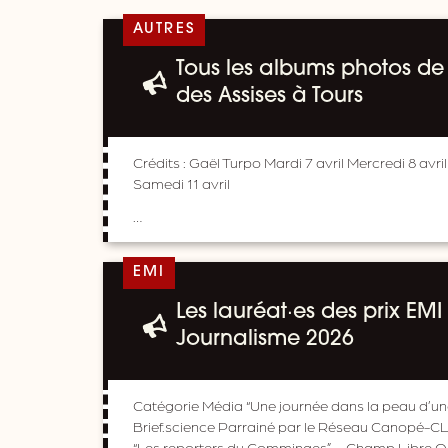
AUTRES
Tous les albums photos de 
des Assises à Tours
Crédits : Gaël Turpo Mardi 7 avril Mercredi 8 avril
Samedi 11 avril
…
EMI
Les lauréat·es des prix EMI
Journalisme 2026
Catégorie Média “Une journée dans la peau d’une 
Brief.science Parrainé par le Réseau Canopé-C
“Les reporters du Comminges” – Champ Libre Oc