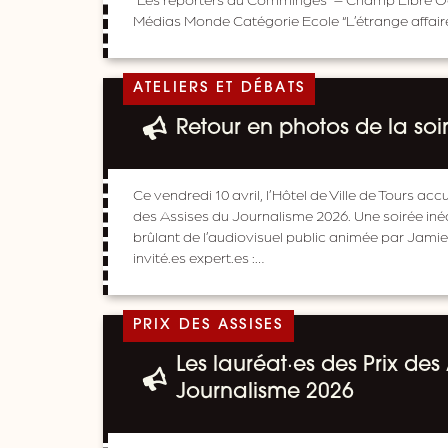
Médias Monde Catégorie Ecole “L’étrange affair
ATELIERS ET DÉBATS
Retour en photos de la soi
Ce vendredi 10 avril, l’Hôtel de Ville de Tours accu
des Assises du Journalisme 2026. Une soirée inédi
brûlant de l’audiovisuel public animée par Jamie
invité.es expert.es :…
PRIX DES ASSISES
Les lauréat·es des Prix des
Journalisme 2026