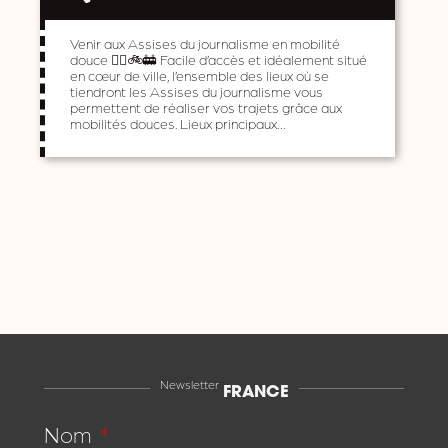
Venir aux Assises du journalisme en mobilité
douce 🚶‍♀️🚲🚋 Facile d’accès et idéalement situé
en cœur de ville, l’ensemble des lieux où se
tiendront les Assises du journalisme vous
permettent de réaliser vos trajets grâce aux
mobilités douces. Lieux principaux…
Newsletter
FRANCE
Nom