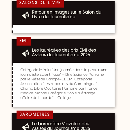
SALONS DU LIVRE
Retour en images sur le Salon du
Livre du Journalisme
EMI
Les lauréat·es des prix EMI des
Assises du Journalisme 2026
Catégorie Média “Une journée dans la peau d’une
journaliste scientifique” – Brief.science Parrainé
par le Réseau Canopé-CLEMI Catégorie
Association “Les reporters du Comminges” –
Champ Libre Occitanie Parrainé par France
Médias Monde Catégorie Ecole “L’étrange
affaire de Libarde” – Collège…
BAROMÈTRES
Le baromètre Viavoice des
Assises du Journalisme 2026