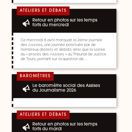
ATELIERS ET DÉBATS
Retour en photos sur les temps
forts du mercredi
Ce mercredi 8 avril marquait la 2ème journée
des Assises, une journée ponctuée par de
nombreux ateliers et débats ainsi que la soirée
du « procès des Assises » au Tribunal de Justice
de Tours, portant sur la question de…
BAROMÈTRES
Le baromètre social des Assises
du Journalisme 2026
ATELIERS ET DÉBATS
Retour en photos sur les temps
forts du mardi