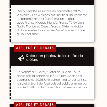
Découvrez les résultats du baromètre 2026
ViaVoice / Les Assises sur l’utilité du journalisme
Le baromètre est réalisé en partenariat
avec France Médias Monde, France Télévision,
Radio France et Ouest France. Dixième édition
du Baromètre Les Assises/ViaVoice sur l’utilité
du journalisme…
ATELIERS ET DÉBATS
Retour en photos de la soirée de
clôture
Ce vendredi 10 avril, l’Hôtel de Ville de Tours
accueillait la soirée de clôture des Assises du
Journalisme 2026. Une soirée inédite portant sur
le sujet brûlant de l’audiovisuel public animée par
Jamie Smith Maillet, avec des invité.es expert.es :
…
ATELIERS ET DÉBATS