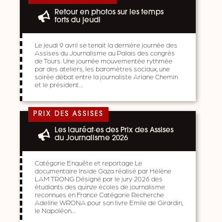
Retour en photos sur les temps
forts du jeudi
Le jeudi 9 avril se tenait la dernière journée des
Assises du Journalisme au Palais des congrès
de Tours. Une journée mouvementée rythmée
par des ateliers, les baromètres sociaux, une
soirée débat entre la journaliste Ariane Chemin
et le président…
PRIX DES ASSISES
Les lauréat·es des Prix des Assises
du Journalisme 2026
Catégorie Enquête et reportage Le
documentaire Inside Gaza réalisé par Hélène
LAM TRONG Désigné par le jury 2026 des
étudiants des quinze écoles de journalisme
reconnues en France Catégorie Recherche
Adeline WRONA pour son livre Emile de Girardin,
le Napoléon…