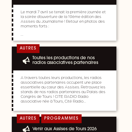
Le mardi 7 avril se tenait la première journée et
la soirée d’ouverture de la 19ème édition des
Assises du Journalisme ! Retour en photos des
moments forts :
…
AUTRES
Toutes les productions de nos
radios associatives partenaires
A travers toutes leurs productions, les radios
associatives partenaires occupent une place
essentielle au cœur des Assises. Retrouvez les
stands de nos radios partenaires au Palais des
Congrès de Tours ! CITE RADIO Radio
associative née à Tours, Cité Radio…
,
AUTRES
PROGRAMMES
Venir aux Assises de Tours 2026