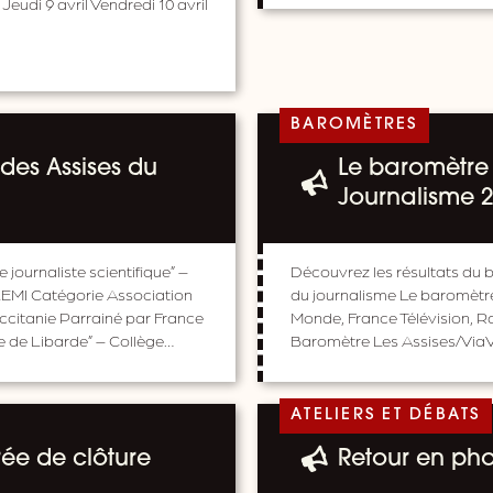
 Jeudi 9 avril Vendredi 10 avril
BAROMÈTRES
 des Assises du
Le baromètre 
Journalisme 
journaliste scientifique” –
Découvrez les résultats du b
LEMI Catégorie Association
du journalisme Le baromètre
citanie Parrainé par France
Monde, France Télévision, R
e de Libarde” – Collège…
Baromètre Les Assises/ViaVoi
ATELIERS ET DÉBATS
rée de clôture
Retour en phot