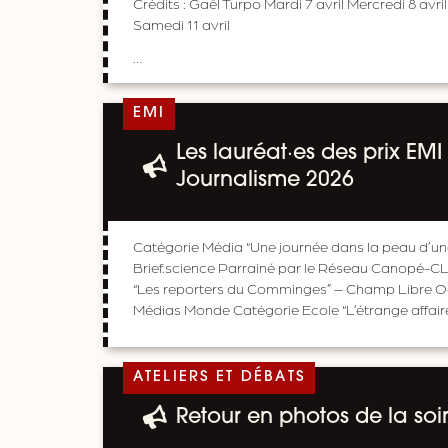
Crédits : Gaël Turpo Mardi 7 avril Mercredi 8 avril
Samedi 11 avril
…
EMI
Les lauréat·es des prix EMI
Journalisme 2026
Catégorie Média “Une journée dans la peau d’une 
Brief.science Parrainé par le Réseau Canopé-C
“Les reporters du Comminges” – Champ Libre Oc
Médias Monde Catégorie Ecole “L’étrange affair
ATELIERS ET DÉBATS
Retour en photos de la soi