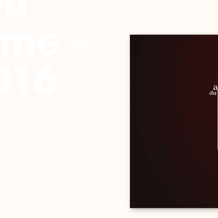
Du
sme –
016