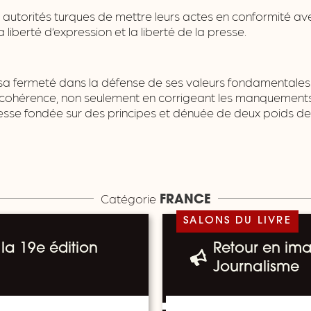
autorités turques de mettre leurs actes en conformité ave
a liberté d’expression et la liberté de la presse.
 sa fermeté dans la défense de ses valeurs fondamentales
 sa cohérence, non seulement en corrigeant les manquemen
resse fondée sur des principes et dénuée de deux poids de
Catégorie
FRANCE
SALONS DU LIVRE
la 19e édition
Retour en ima
Journalisme