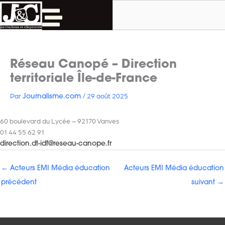
Rechercher
Aller
au
contenu
Réseau Canopé – Direction
territoriale Île-de-France
Par
/
29 août 2025
Journalisme.com
60 boulevard du Lycée – 92170 Vanves
01 44 55 62 91
direction.dt-idf@reseau-canope.fr
←
Acteurs EMI Média éducation
Acteurs EMI Média éducation
précédent
suivant
→