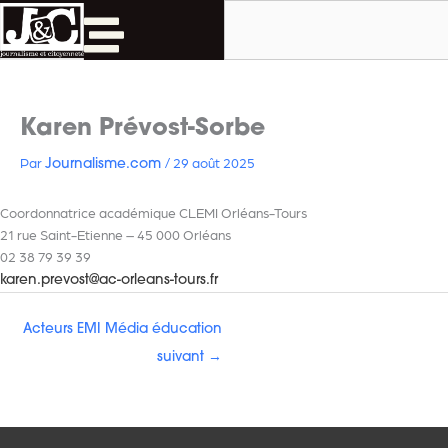
Rechercher
Aller
au
contenu
Karen Prévost-Sorbe
Par
/
29 août 2025
Journalisme.com
Coordonnatrice académique CLEMI Orléans-Tours
21 rue Saint-Etienne – 45 000 Orléans
02 38 79 39 39
karen.prevost@ac-orleans-tours.fr
Acteurs EMI Média éducation
suivant
→