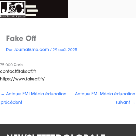
Rechercher
Aller
au
contenu
Fake Off
Par
/
29 août 2025
Journalisme.com
75 000 Paris
contact@fakeoff.fr
https://www.fakeoff.fr/
←
Acteurs EMI Média éducation
Acteurs EMI Média éducation
précédent
suivant
→