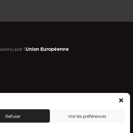
utenu par l’
Union Européenne
n
Refuser
Voir les préférences
a
.
ess
g