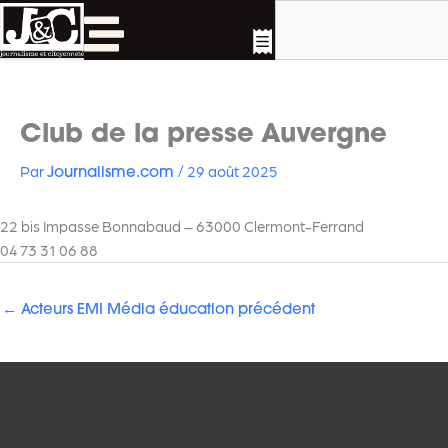
Rechercher
Aller
au
contenu
Club de la presse Auvergne
Par
/
29 août 2025
Journalisme.com
22 bis Impasse Bonnabaud – 63000 Clermont-Ferrand
04 73 31 06 88
←
Acteurs EMI Média éducation précédent