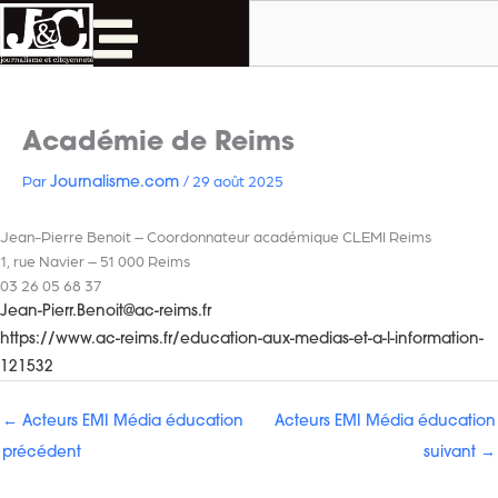
Rechercher
Aller
au
contenu
Académie de Reims
Par
/
29 août 2025
Journalisme.com
Jean-Pierre Benoit – Coordonnateur académique CLEMI Reims
1, rue Navier – 51 000 Reims
03 26 05 68 37
Jean-Pierr.Benoit@ac-reims.fr
https://www.ac-reims.fr/education-aux-medias-et-a-l-information-
121532
←
Acteurs EMI Média éducation
Acteurs EMI Média éducation
précédent
suivant
→