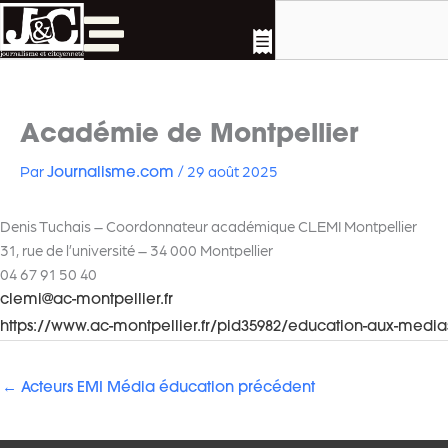
Rechercher
Aller
au
contenu
Académie de Montpellier
Par
/
29 août 2025
Journalisme.com
Denis Tuchais – Coordonnateur académique CLEMI Montpellier
31, rue de l’université – 34 000 Montpellier
04 67 91 50 40
clemi@ac-montpellier.fr
https://www.ac-montpellier.fr/pid35982/education-aux-media
←
Acteurs EMI Média éducation précédent