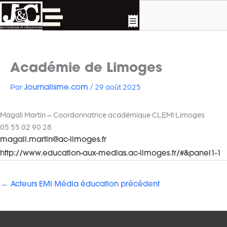
Rechercher
Aller
au
contenu
Académie de Limoges
Par
/
29 août 2025
Journalisme.com
Magali Martin – Coordonnatrice académique CLEMI Limoges
05 55 02 90 28
magali.martin@ac-limoges.fr
http://www.education-aux-medias.ac-limoges.fr/#&panel1-1
←
Acteurs EMI Média éducation précédent