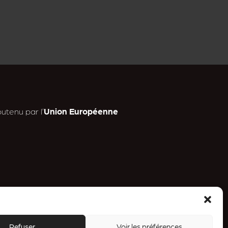
utenu par l’
Union Européenne
n
Refuser
Voir les préférences